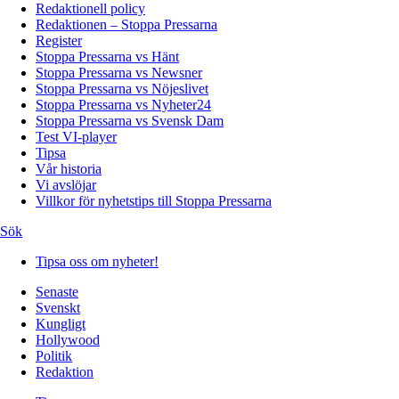
Redaktionell policy
Redaktionen – Stoppa Pressarna
Register
Stoppa Pressarna vs Hänt
Stoppa Pressarna vs Newsner
Stoppa Pressarna vs Nöjeslivet
Stoppa Pressarna vs Nyheter24
Stoppa Pressarna vs Svensk Dam
Test VI-player
Tipsa
Vår historia
Vi avslöjar
Villkor för nyhetstips till Stoppa Pressarna
Sök
Tipsa oss om nyheter!
Senaste
Svenskt
Kungligt
Hollywood
Politik
Redaktion