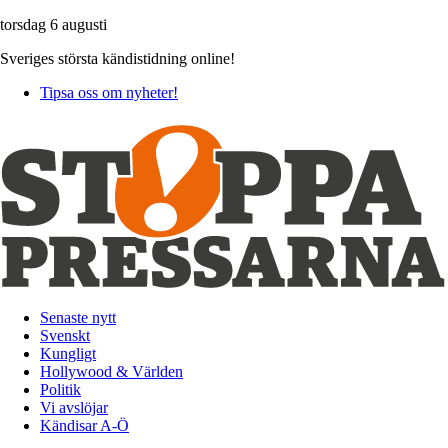
torsdag 6 augusti
Sveriges största kändistidning online!
Tipsa oss om nyheter!
Senaste nytt
Svenskt
Kungligt
Hollywood & Världen
Politik
Vi avslöjar
Kändisar A-Ö