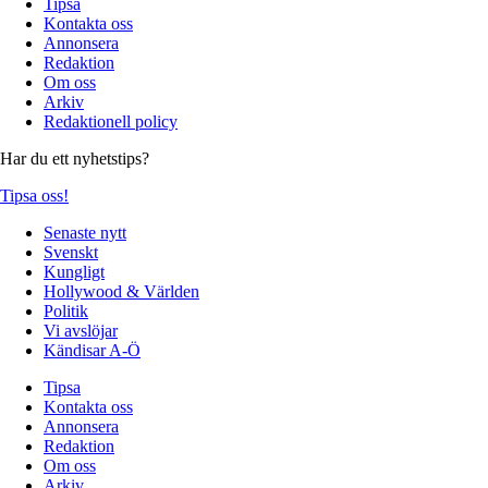
Tipsa
Kontakta oss
Annonsera
Redaktion
Om oss
Arkiv
Redaktionell policy
Har du ett nyhetstips?
Tipsa oss!
Senaste nytt
Svenskt
Kungligt
Hollywood & Världen
Politik
Vi avslöjar
Kändisar A-Ö
Tipsa
Kontakta oss
Annonsera
Redaktion
Om oss
Arkiv