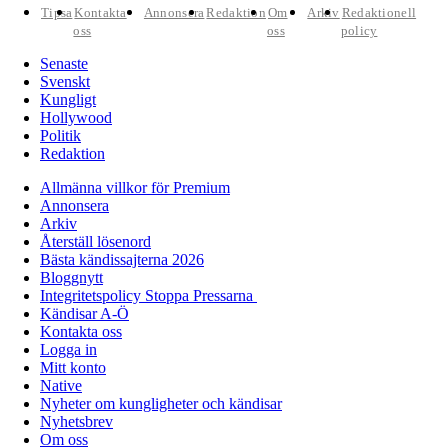
Tipsa
Kontakta
Annonsera
Redaktion
Om
Arkiv
Redaktionell
oss
oss
policy
Senaste
Svenskt
Kungligt
Hollywood
Politik
Redaktion
Allmänna villkor för Premium
Annonsera
Arkiv
Återställ lösenord
Bästa kändissajterna 2026
Bloggnytt
Integritetspolicy Stoppa Pressarna
Kändisar A-Ö
Kontakta oss
Logga in
Mitt konto
Native
Nyheter om kungligheter och kändisar
Nyhetsbrev
Om oss