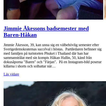
Jimmie Åkessons badsemester med
Baren-Håkan
Jimmie Åkesson, 39, kan unna sig en välbehövlig semester efter
Sverigedemokraternas succéval i höstas. Partiledaren befinner sig
med familjen på turistorten Phuket i Thailand där han har
sammanstrålat med sin kompis Håkan Hallin, 50, känd från
dokusåporna "Baren" och "Färjan". På en Instagram-bild poserar
killarna i shorts och solhattar när…
Läs vidare