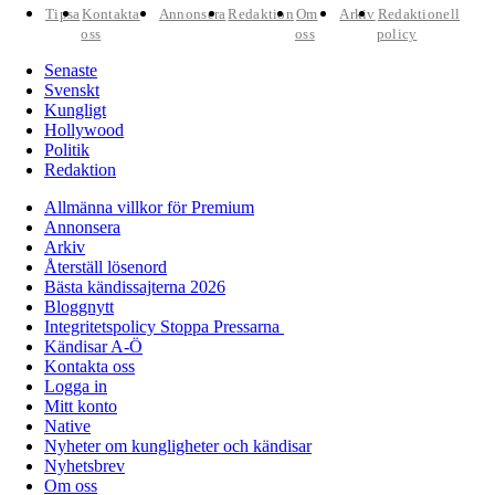
Tipsa
Kontakta
Annonsera
Redaktion
Om
Arkiv
Redaktionell
oss
oss
policy
Senaste
Svenskt
Kungligt
Hollywood
Politik
Redaktion
Allmänna villkor för Premium
Annonsera
Arkiv
Återställ lösenord
Bästa kändissajterna 2026
Bloggnytt
Integritetspolicy Stoppa Pressarna
Kändisar A-Ö
Kontakta oss
Logga in
Mitt konto
Native
Nyheter om kungligheter och kändisar
Nyhetsbrev
Om oss