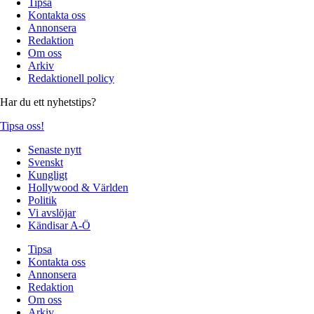
Tipsa
Kontakta oss
Annonsera
Redaktion
Om oss
Arkiv
Redaktionell policy
Har du ett nyhetstips?
Tipsa oss!
Senaste nytt
Svenskt
Kungligt
Hollywood & Världen
Politik
Vi avslöjar
Kändisar A-Ö
Tipsa
Kontakta oss
Annonsera
Redaktion
Om oss
Arkiv