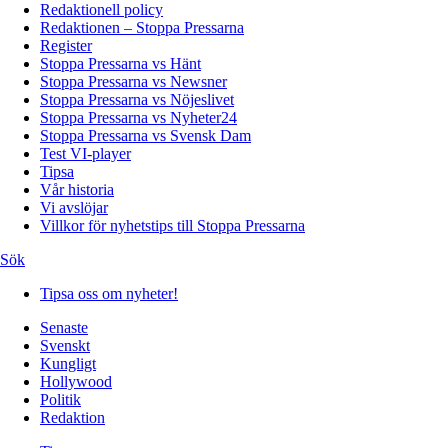
Redaktionell policy
Redaktionen – Stoppa Pressarna
Register
Stoppa Pressarna vs Hänt
Stoppa Pressarna vs Newsner
Stoppa Pressarna vs Nöjeslivet
Stoppa Pressarna vs Nyheter24
Stoppa Pressarna vs Svensk Dam
Test VI-player
Tipsa
Vår historia
Vi avslöjar
Villkor för nyhetstips till Stoppa Pressarna
Sök
Tipsa oss om nyheter!
Senaste
Svenskt
Kungligt
Hollywood
Politik
Redaktion