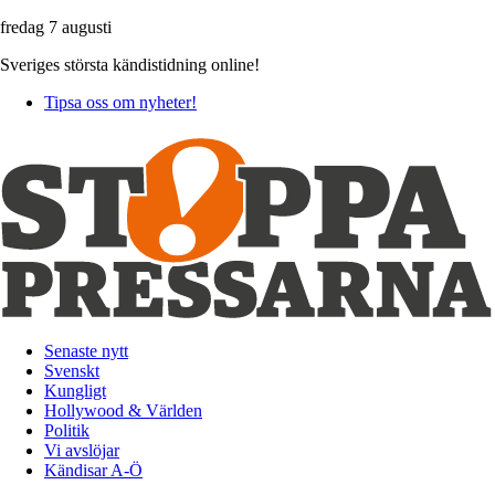
fredag 7 augusti
Sveriges största kändistidning online!
Tipsa oss om nyheter!
Senaste nytt
Svenskt
Kungligt
Hollywood & Världen
Politik
Vi avslöjar
Kändisar A-Ö