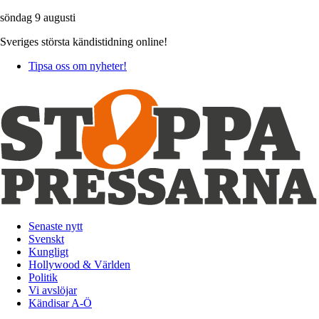
söndag 9 augusti
Sveriges största kändistidning online!
Tipsa oss om nyheter!
Senaste nytt
Svenskt
Kungligt
Hollywood & Världen
Politik
Vi avslöjar
Kändisar A-Ö