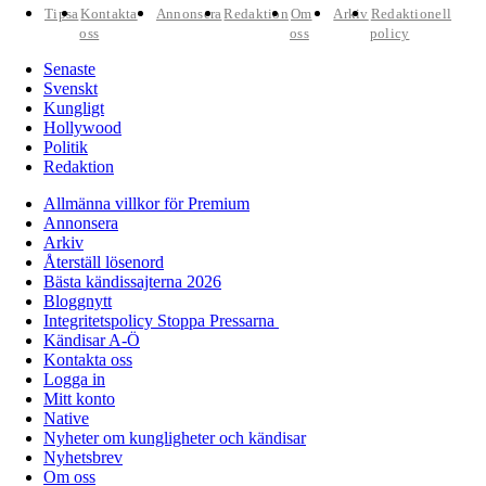
Tipsa
Kontakta
Annonsera
Redaktion
Om
Arkiv
Redaktionell
oss
oss
policy
Senaste
Svenskt
Kungligt
Hollywood
Politik
Redaktion
Allmänna villkor för Premium
Annonsera
Arkiv
Återställ lösenord
Bästa kändissajterna 2026
Bloggnytt
Integritetspolicy Stoppa Pressarna
Kändisar A-Ö
Kontakta oss
Logga in
Mitt konto
Native
Nyheter om kungligheter och kändisar
Nyhetsbrev
Om oss