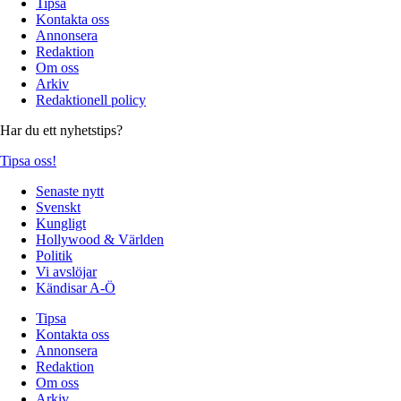
Tipsa
Kontakta oss
Annonsera
Redaktion
Om oss
Arkiv
Redaktionell policy
Har du ett nyhetstips?
Tipsa oss!
Senaste nytt
Svenskt
Kungligt
Hollywood & Världen
Politik
Vi avslöjar
Kändisar A-Ö
Tipsa
Kontakta oss
Annonsera
Redaktion
Om oss
Arkiv