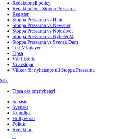
Redaktionell policy
Redaktionen – Stoppa Pressarna
Register
Stoppa Pressarna vs Hänt
Stoppa Pressarna vs Newsner
Stoppa Pressarna vs Nöjeslivet
Stoppa Pressarna vs Nyheter24
Stoppa Pressarna vs Svensk Dam
Test VI-player
Tipsa
Vår historia
Vi avslöjar
Villkor för nyhetstips till Stoppa Pressarna
Sök
Tipsa oss om nyheter!
Senaste
Svenskt
Kungligt
Hollywood
Politik
Redaktion