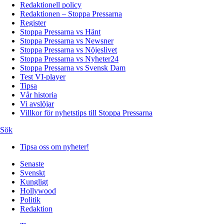
Redaktionell policy
Redaktionen – Stoppa Pressarna
Register
Stoppa Pressarna vs Hänt
Stoppa Pressarna vs Newsner
Stoppa Pressarna vs Nöjeslivet
Stoppa Pressarna vs Nyheter24
Stoppa Pressarna vs Svensk Dam
Test VI-player
Tipsa
Vår historia
Vi avslöjar
Villkor för nyhetstips till Stoppa Pressarna
Sök
Tipsa oss om nyheter!
Senaste
Svenskt
Kungligt
Hollywood
Politik
Redaktion