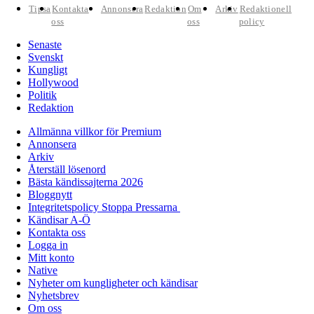
Tipsa
Kontakta
Annonsera
Redaktion
Om
Arkiv
Redaktionell
oss
oss
policy
Senaste
Svenskt
Kungligt
Hollywood
Politik
Redaktion
Allmänna villkor för Premium
Annonsera
Arkiv
Återställ lösenord
Bästa kändissajterna 2026
Bloggnytt
Integritetspolicy Stoppa Pressarna
Kändisar A-Ö
Kontakta oss
Logga in
Mitt konto
Native
Nyheter om kungligheter och kändisar
Nyhetsbrev
Om oss