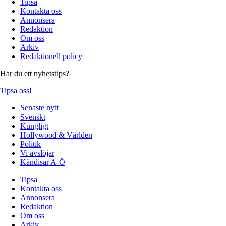
Tipsa
Kontakta oss
Annonsera
Redaktion
Om oss
Arkiv
Redaktionell policy
Har du ett nyhetstips?
Tipsa oss!
Senaste nytt
Svenskt
Kungligt
Hollywood & Världen
Politik
Vi avslöjar
Kändisar A-Ö
Tipsa
Kontakta oss
Annonsera
Redaktion
Om oss
Arkiv