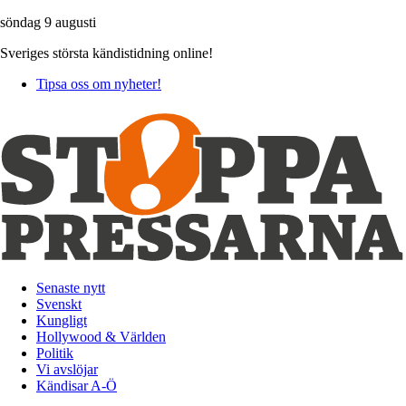
söndag 9 augusti
Sveriges största kändistidning online!
Tipsa oss om nyheter!
Senaste nytt
Svenskt
Kungligt
Hollywood & Världen
Politik
Vi avslöjar
Kändisar A-Ö