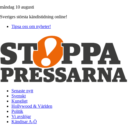
måndag 10 augusti
Sveriges största kändistidning online!
Tipsa oss om nyheter!
Senaste nytt
Svenskt
Kungligt
Hollywood & Världen
Politik
Vi avslöjar
Kändisar A-Ö