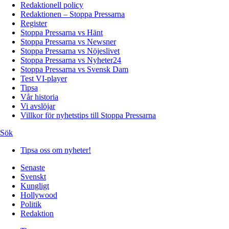
Redaktionell policy
Redaktionen – Stoppa Pressarna
Register
Stoppa Pressarna vs Hänt
Stoppa Pressarna vs Newsner
Stoppa Pressarna vs Nöjeslivet
Stoppa Pressarna vs Nyheter24
Stoppa Pressarna vs Svensk Dam
Test VI-player
Tipsa
Vår historia
Vi avslöjar
Villkor för nyhetstips till Stoppa Pressarna
Sök
Tipsa oss om nyheter!
Senaste
Svenskt
Kungligt
Hollywood
Politik
Redaktion