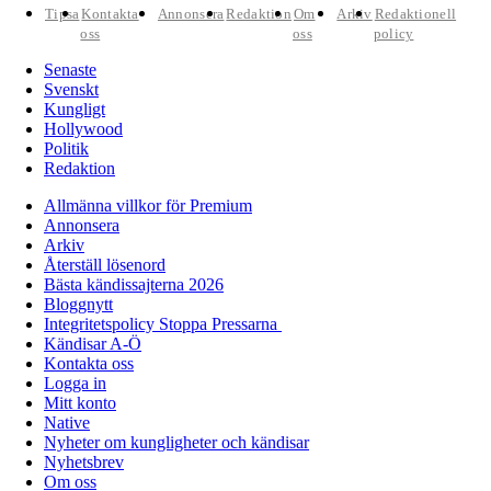
Tipsa
Kontakta
Annonsera
Redaktion
Om
Arkiv
Redaktionell
oss
oss
policy
Senaste
Svenskt
Kungligt
Hollywood
Politik
Redaktion
Allmänna villkor för Premium
Annonsera
Arkiv
Återställ lösenord
Bästa kändissajterna 2026
Bloggnytt
Integritetspolicy Stoppa Pressarna
Kändisar A-Ö
Kontakta oss
Logga in
Mitt konto
Native
Nyheter om kungligheter och kändisar
Nyhetsbrev
Om oss