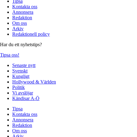
Tipsa
Kontakta oss
Annonsera
Redaktion
Om oss
Arkiv
Redaktionell policy
Har du ett nyhetstips?
Tipsa oss!
Senaste nytt
Svenskt
Kungligt
Hollywood & Världen
Politik
Vi avslöjar
Kändisar A-Ö
Tipsa
Kontakta oss
Annonsera
Redaktion
Om oss
Arkiv