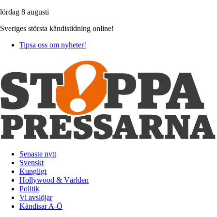
lördag 8 augusti
Sveriges största kändistidning online!
Tipsa oss om nyheter!
Senaste nytt
Svenskt
Kungligt
Hollywood & Världen
Politik
Vi avslöjar
Kändisar A-Ö