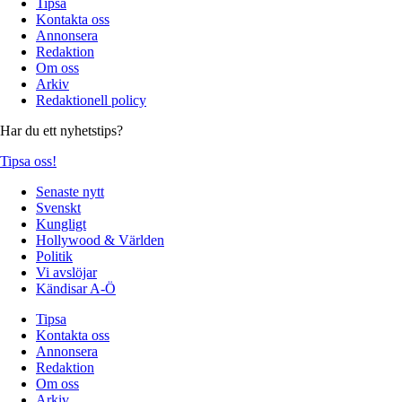
Tipsa
Kontakta oss
Annonsera
Redaktion
Om oss
Arkiv
Redaktionell policy
Har du ett nyhetstips?
Tipsa oss!
Senaste nytt
Svenskt
Kungligt
Hollywood & Världen
Politik
Vi avslöjar
Kändisar A-Ö
Tipsa
Kontakta oss
Annonsera
Redaktion
Om oss
Arkiv