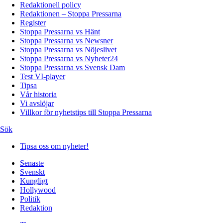
Redaktionell policy
Redaktionen – Stoppa Pressarna
Register
Stoppa Pressarna vs Hänt
Stoppa Pressarna vs Newsner
Stoppa Pressarna vs Nöjeslivet
Stoppa Pressarna vs Nyheter24
Stoppa Pressarna vs Svensk Dam
Test VI-player
Tipsa
Vår historia
Vi avslöjar
Villkor för nyhetstips till Stoppa Pressarna
Sök
Tipsa oss om nyheter!
Senaste
Svenskt
Kungligt
Hollywood
Politik
Redaktion