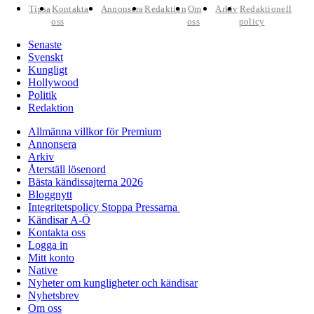
Tipsa
Kontakta
Annonsera
Redaktion
Om
Arkiv
Redaktionell
oss
oss
policy
Senaste
Svenskt
Kungligt
Hollywood
Politik
Redaktion
Allmänna villkor för Premium
Annonsera
Arkiv
Återställ lösenord
Bästa kändissajterna 2026
Bloggnytt
Integritetspolicy Stoppa Pressarna
Kändisar A-Ö
Kontakta oss
Logga in
Mitt konto
Native
Nyheter om kungligheter och kändisar
Nyhetsbrev
Om oss