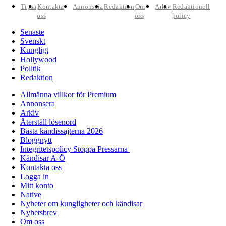
Tipsa
Kontakta
Annonsera
Redaktion
Om
Arkiv
Redaktionell
oss
oss
policy
Senaste
Svenskt
Kungligt
Hollywood
Politik
Redaktion
Allmänna villkor för Premium
Annonsera
Arkiv
Återställ lösenord
Bästa kändissajterna 2026
Bloggnytt
Integritetspolicy Stoppa Pressarna
Kändisar A-Ö
Kontakta oss
Logga in
Mitt konto
Native
Nyheter om kungligheter och kändisar
Nyhetsbrev
Om oss