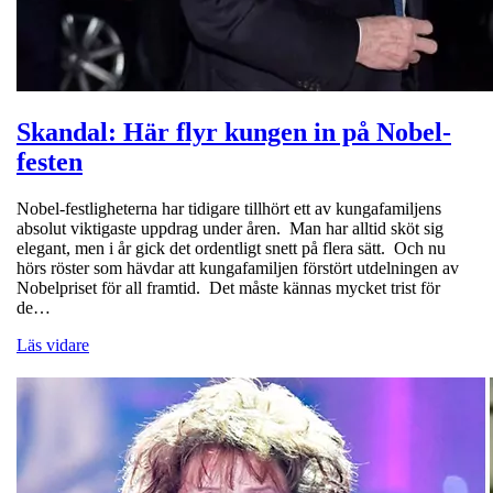
Skandal: Här flyr kungen in på Nobel-
festen
Nobel-festligheterna har tidigare tillhört ett av kungafamiljens
absolut viktigaste uppdrag under åren. Man har alltid sköt sig
elegant, men i år gick det ordentligt snett på flera sätt. Och nu
hörs röster som hävdar att kungafamiljen förstört utdelningen av
Nobelpriset för all framtid. Det måste kännas mycket trist för
de…
Läs vidare