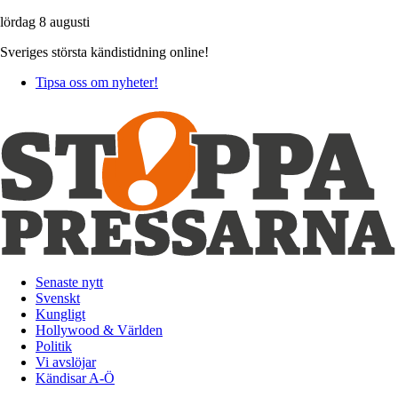
lördag 8 augusti
Sveriges största kändistidning online!
Tipsa oss om nyheter!
Senaste nytt
Svenskt
Kungligt
Hollywood & Världen
Politik
Vi avslöjar
Kändisar A-Ö