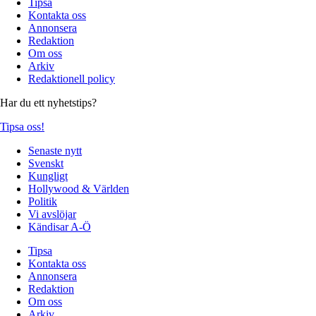
Tipsa
Kontakta oss
Annonsera
Redaktion
Om oss
Arkiv
Redaktionell policy
Har du ett nyhetstips?
Tipsa oss!
Senaste nytt
Svenskt
Kungligt
Hollywood & Världen
Politik
Vi avslöjar
Kändisar A-Ö
Tipsa
Kontakta oss
Annonsera
Redaktion
Om oss
Arkiv