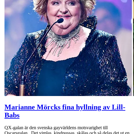
Marianne Mörcks fina hyllning av Lill-
Babs
QX-galan är den svenska gayvärldens motsvarighet till
Oscarsgalan. Det vimlas, kindpussas, skålas och så delas det ut en