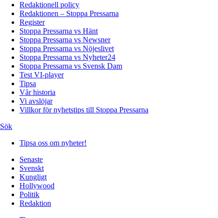
Redaktionell policy
Redaktionen – Stoppa Pressarna
Register
Stoppa Pressarna vs Hänt
Stoppa Pressarna vs Newsner
Stoppa Pressarna vs Nöjeslivet
Stoppa Pressarna vs Nyheter24
Stoppa Pressarna vs Svensk Dam
Test VI-player
Tipsa
Vår historia
Vi avslöjar
Villkor för nyhetstips till Stoppa Pressarna
Sök
Tipsa oss om nyheter!
Senaste
Svenskt
Kungligt
Hollywood
Politik
Redaktion