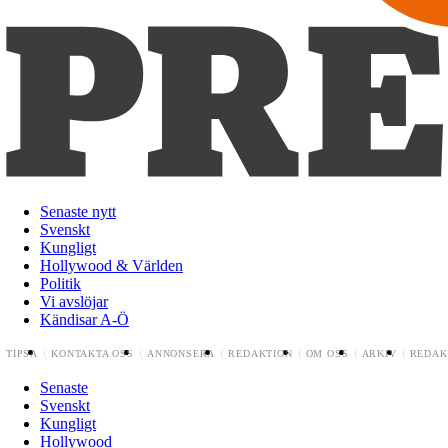
Senaste nytt
Svenskt
Kungligt
Hollywood & Världen
Politik
Vi avslöjar
Kändisar A-Ö
TIPSA
KONTAKTA OSS
ANNONSERA
REDAKTION
OM OSS
ARKIV
REDAK
Senaste
Svenskt
Kungligt
Hollywood