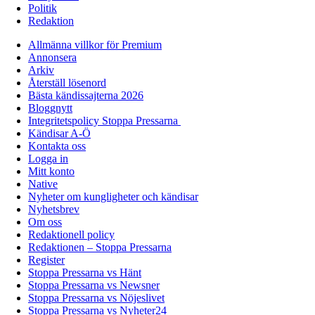
Politik
Redaktion
Allmänna villkor för Premium
Annonsera
Arkiv
Återställ lösenord
Bästa kändissajterna 2026
Bloggnytt
Integritetspolicy Stoppa Pressarna
Kändisar A-Ö
Kontakta oss
Logga in
Mitt konto
Native
Nyheter om kungligheter och kändisar
Nyhetsbrev
Om oss
Redaktionell policy
Redaktionen – Stoppa Pressarna
Register
Stoppa Pressarna vs Hänt
Stoppa Pressarna vs Newsner
Stoppa Pressarna vs Nöjeslivet
Stoppa Pressarna vs Nyheter24