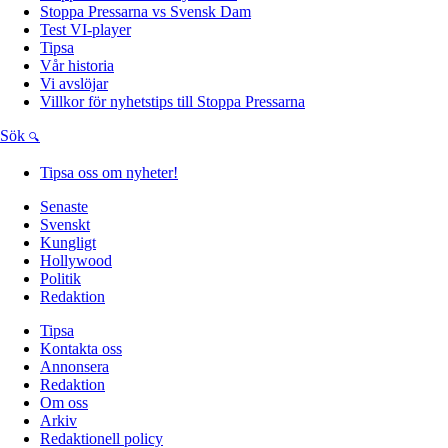
Stoppa Pressarna vs Svensk Dam
Test VI-player
Tipsa
Vår historia
Vi avslöjar
Villkor för nyhetstips till Stoppa Pressarna
Sök
Tipsa oss om nyheter!
Senaste
Svenskt
Kungligt
Hollywood
Politik
Redaktion
Tipsa
Kontakta oss
Annonsera
Redaktion
Om oss
Arkiv
Redaktionell policy