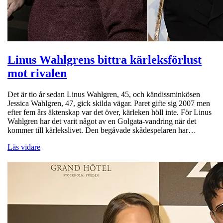
Linus Wahlgrens bittra kärleksförlust
mot rivalen
Det är tio år sedan Linus Wahlgren, 45, och kändissminkösen
Jessica Wahlgren, 47, gick skilda vägar. Paret gifte sig 2007 men
efter fem års äktenskap var det över, kärleken höll inte. För Linus
Wahlgren har det varit något av en Golgata-vandring när det
kommer till kärlekslivet. Den begåvade skådespelaren har…
Läs vidare