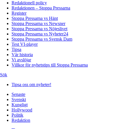
Redaktionell policy
Redaktionen – Stoppa Pressarna
Register
Stoppa Pressarna vs Hänt
Stoppa Pressarna vs Newsner
Stoppa Pressarna vs Nöjeslivet
Stoppa Pressarna vs Nyheter24
Stoppa Pressarna vs Svensk Dam
Test VI-player
Tipsa
Vår historia
Vi avslöjar
Villkor för nyhetstips till Stoppa Pressarna
Sök
Tipsa oss om nyheter!
Senaste
Svenskt
Kungligt
Hollywood
Politik
Redaktion