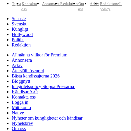
Tipsa
Kontakta
Annonsera
Redaktion
Om
Arkiv
Redaktionell
oss
oss
policy
Senaste
Svenskt
Kungligt
Hollywood
Politik
Redaktion
Allmänna villkor för Premium
Annonsera
Arkiv
Återställ lösenord
Bästa kändissajterna 2026
Bloggnytt
Integritetspolicy Stoppa Pressarna
Kändisar A-Ö
Kontakta oss
Logga in
Mitt konto
Native
Nyheter om kungligheter och kändisar
Nyhetsbrev
Om oss