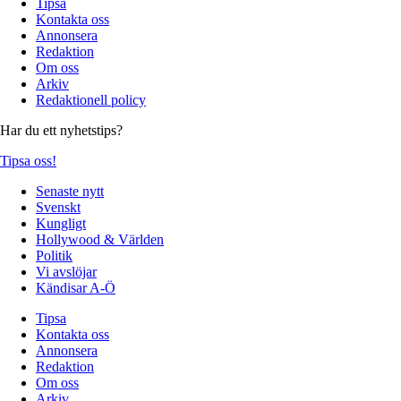
Tipsa
Kontakta oss
Annonsera
Redaktion
Om oss
Arkiv
Redaktionell policy
Har du ett nyhetstips?
Tipsa oss!
Senaste nytt
Svenskt
Kungligt
Hollywood & Världen
Politik
Vi avslöjar
Kändisar A-Ö
Tipsa
Kontakta oss
Annonsera
Redaktion
Om oss
Arkiv