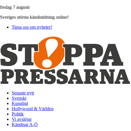
fredag 7 augusti
Sveriges största kändistidning online!
Tipsa oss om nyheter!
Senaste nytt
Svenskt
Kungligt
Hollywood & Världen
Politik
Vi avslöjar
Kändisar A-Ö