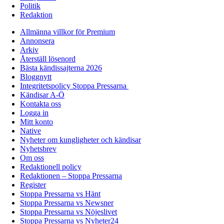
Politik
Redaktion
Allmänna villkor för Premium
Annonsera
Arkiv
Återställ lösenord
Bästa kändissajterna 2026
Bloggnytt
Integritetspolicy Stoppa Pressarna
Kändisar A-Ö
Kontakta oss
Logga in
Mitt konto
Native
Nyheter om kungligheter och kändisar
Nyhetsbrev
Om oss
Redaktionell policy
Redaktionen – Stoppa Pressarna
Register
Stoppa Pressarna vs Hänt
Stoppa Pressarna vs Newsner
Stoppa Pressarna vs Nöjeslivet
Stoppa Pressarna vs Nyheter24