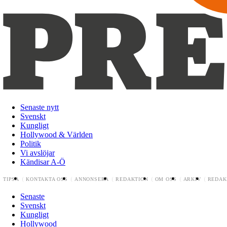
Senaste nytt
Svenskt
Kungligt
Hollywood & Världen
Politik
Vi avslöjar
Kändisar A-Ö
TIPSA
KONTAKTA OSS
ANNONSERA
REDAKTION
OM OSS
ARKIV
REDAK
Senaste
Svenskt
Kungligt
Hollywood