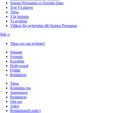
Stoppa Pressarna vs Svensk Dam
Test VI-player
Tipsa
Vår historia
Vi avslöjar
Villkor för nyhetstips till Stoppa Pressarna
Sök
Tipsa oss om nyheter!
Senaste
Svenskt
Kungligt
Hollywood
Politik
Redaktion
Tipsa
Kontakta oss
Annonsera
Redaktion
Om oss
Arkiv
Redaktionell policy