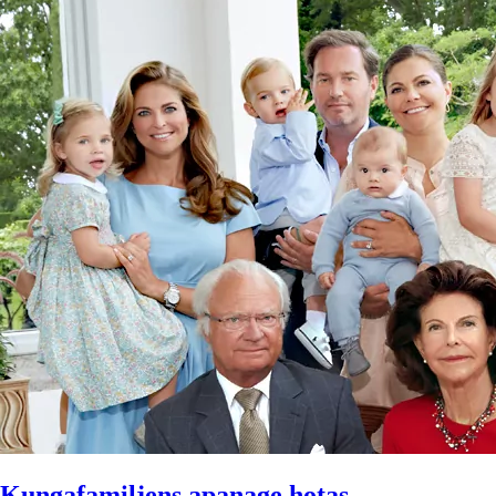
Kungafamiljens apanage hotas