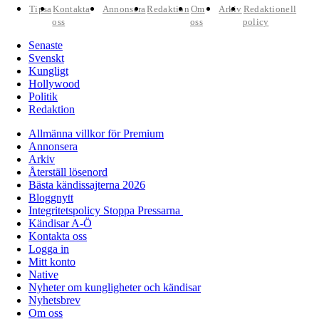
Tipsa
Kontakta
Annonsera
Redaktion
Om
Arkiv
Redaktionell
oss
oss
policy
Senaste
Svenskt
Kungligt
Hollywood
Politik
Redaktion
Allmänna villkor för Premium
Annonsera
Arkiv
Återställ lösenord
Bästa kändissajterna 2026
Bloggnytt
Integritetspolicy Stoppa Pressarna
Kändisar A-Ö
Kontakta oss
Logga in
Mitt konto
Native
Nyheter om kungligheter och kändisar
Nyhetsbrev
Om oss