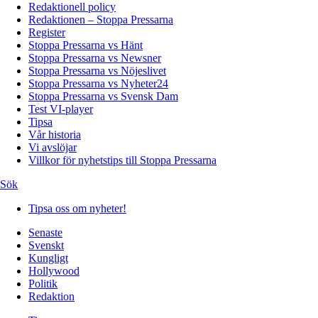
Redaktionell policy
Redaktionen – Stoppa Pressarna
Register
Stoppa Pressarna vs Hänt
Stoppa Pressarna vs Newsner
Stoppa Pressarna vs Nöjeslivet
Stoppa Pressarna vs Nyheter24
Stoppa Pressarna vs Svensk Dam
Test VI-player
Tipsa
Vår historia
Vi avslöjar
Villkor för nyhetstips till Stoppa Pressarna
Sök
Tipsa oss om nyheter!
Senaste
Svenskt
Kungligt
Hollywood
Politik
Redaktion