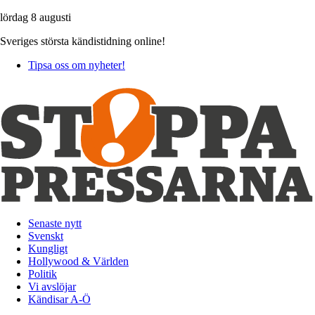
lördag 8 augusti
Sveriges största kändistidning online!
Tipsa oss om nyheter!
Senaste nytt
Svenskt
Kungligt
Hollywood & Världen
Politik
Vi avslöjar
Kändisar A-Ö