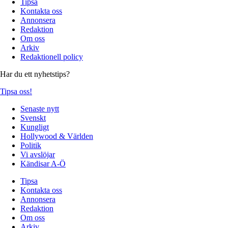
Tipsa
Kontakta oss
Annonsera
Redaktion
Om oss
Arkiv
Redaktionell policy
Har du ett nyhetstips?
Tipsa oss!
Senaste nytt
Svenskt
Kungligt
Hollywood & Världen
Politik
Vi avslöjar
Kändisar A-Ö
Tipsa
Kontakta oss
Annonsera
Redaktion
Om oss
Arkiv