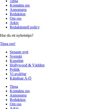
Tipsa
Kontakta oss
Annonsera
Redaktion
Om oss
Arkiv
Redaktionell policy
Har du ett nyhetstips?
Tipsa oss!
Senaste nytt
Svenskt
Kungligt
Hollywood & Världen
Politik
Vi avslöjar
Kändisar A-Ö
Tipsa
Kontakta oss
Annonsera
Redaktion
Om oss
Arkiv