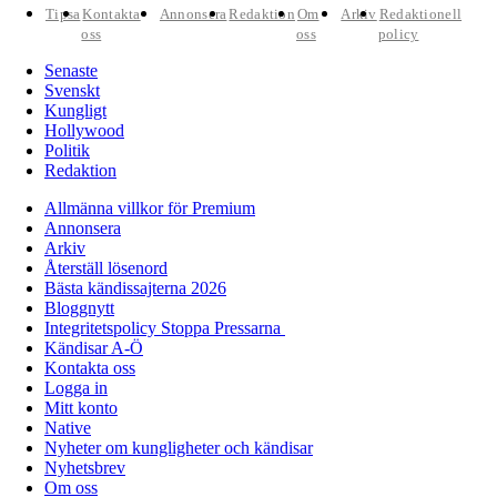
Tipsa
Kontakta
Annonsera
Redaktion
Om
Arkiv
Redaktionell
oss
oss
policy
Senaste
Svenskt
Kungligt
Hollywood
Politik
Redaktion
Allmänna villkor för Premium
Annonsera
Arkiv
Återställ lösenord
Bästa kändissajterna 2026
Bloggnytt
Integritetspolicy Stoppa Pressarna
Kändisar A-Ö
Kontakta oss
Logga in
Mitt konto
Native
Nyheter om kungligheter och kändisar
Nyhetsbrev
Om oss