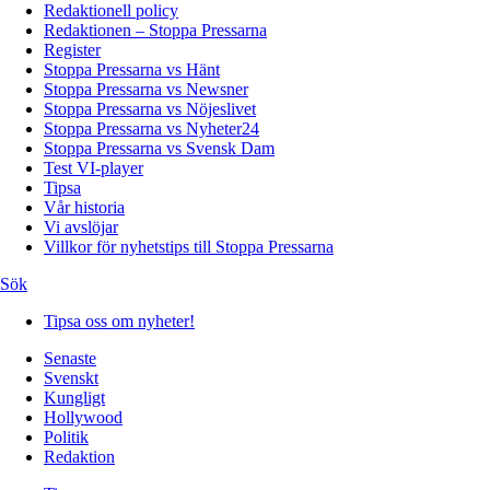
Redaktionell policy
Redaktionen – Stoppa Pressarna
Register
Stoppa Pressarna vs Hänt
Stoppa Pressarna vs Newsner
Stoppa Pressarna vs Nöjeslivet
Stoppa Pressarna vs Nyheter24
Stoppa Pressarna vs Svensk Dam
Test VI-player
Tipsa
Vår historia
Vi avslöjar
Villkor för nyhetstips till Stoppa Pressarna
Sök
Tipsa oss om nyheter!
Senaste
Svenskt
Kungligt
Hollywood
Politik
Redaktion