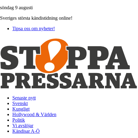
söndag 9 augusti
Sveriges största kändistidning online!
Tipsa oss om nyheter!
Senaste nytt
Svenskt
Kungligt
Hollywood & Världen
Politik
Vi avslöjar
Kändisar A-Ö