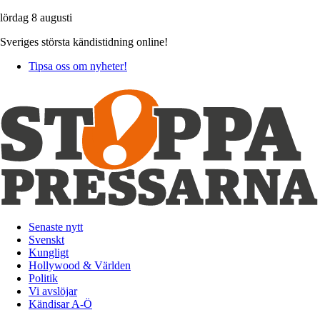
lördag 8 augusti
Sveriges största kändistidning online!
Tipsa oss om nyheter!
Senaste nytt
Svenskt
Kungligt
Hollywood & Världen
Politik
Vi avslöjar
Kändisar A-Ö