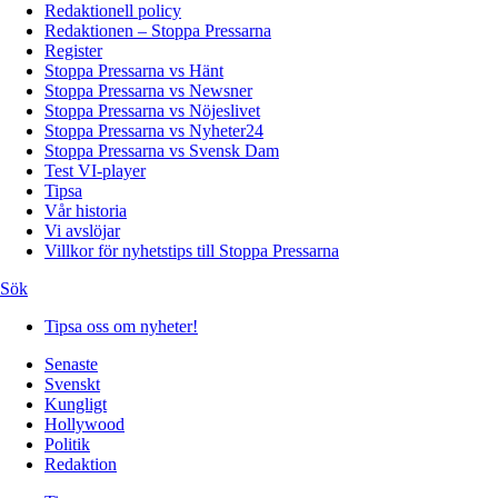
Redaktionell policy
Redaktionen – Stoppa Pressarna
Register
Stoppa Pressarna vs Hänt
Stoppa Pressarna vs Newsner
Stoppa Pressarna vs Nöjeslivet
Stoppa Pressarna vs Nyheter24
Stoppa Pressarna vs Svensk Dam
Test VI-player
Tipsa
Vår historia
Vi avslöjar
Villkor för nyhetstips till Stoppa Pressarna
Sök
Tipsa oss om nyheter!
Senaste
Svenskt
Kungligt
Hollywood
Politik
Redaktion