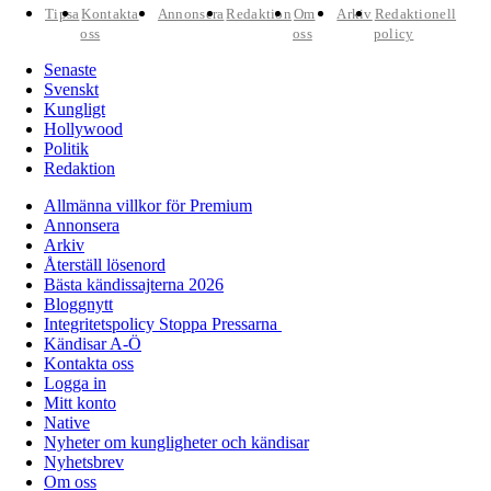
Tipsa
Kontakta
Annonsera
Redaktion
Om
Arkiv
Redaktionell
oss
oss
policy
Senaste
Svenskt
Kungligt
Hollywood
Politik
Redaktion
Allmänna villkor för Premium
Annonsera
Arkiv
Återställ lösenord
Bästa kändissajterna 2026
Bloggnytt
Integritetspolicy Stoppa Pressarna
Kändisar A-Ö
Kontakta oss
Logga in
Mitt konto
Native
Nyheter om kungligheter och kändisar
Nyhetsbrev
Om oss