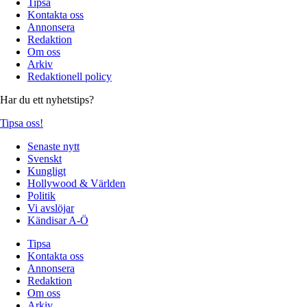
Tipsa
Kontakta oss
Annonsera
Redaktion
Om oss
Arkiv
Redaktionell policy
Har du ett nyhetstips?
Tipsa oss!
Senaste nytt
Svenskt
Kungligt
Hollywood & Världen
Politik
Vi avslöjar
Kändisar A-Ö
Tipsa
Kontakta oss
Annonsera
Redaktion
Om oss
Arkiv