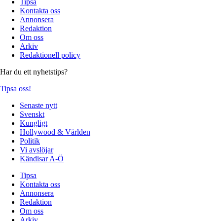
Tipsa
Kontakta oss
Annonsera
Redaktion
Om oss
Arkiv
Redaktionell policy
Har du ett nyhetstips?
Tipsa oss!
Senaste nytt
Svenskt
Kungligt
Hollywood & Världen
Politik
Vi avslöjar
Kändisar A-Ö
Tipsa
Kontakta oss
Annonsera
Redaktion
Om oss
Arkiv