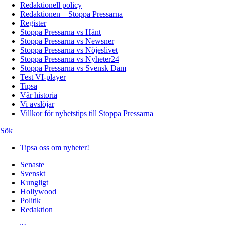
Redaktionell policy
Redaktionen – Stoppa Pressarna
Register
Stoppa Pressarna vs Hänt
Stoppa Pressarna vs Newsner
Stoppa Pressarna vs Nöjeslivet
Stoppa Pressarna vs Nyheter24
Stoppa Pressarna vs Svensk Dam
Test VI-player
Tipsa
Vår historia
Vi avslöjar
Villkor för nyhetstips till Stoppa Pressarna
Sök
Tipsa oss om nyheter!
Senaste
Svenskt
Kungligt
Hollywood
Politik
Redaktion