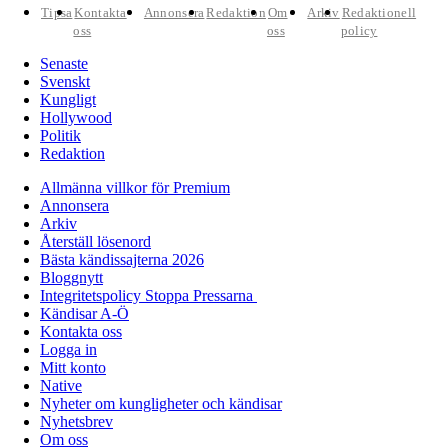
Tipsa
Kontakta
Annonsera
Redaktion
Om
Arkiv
Redaktionell
oss
oss
policy
Senaste
Svenskt
Kungligt
Hollywood
Politik
Redaktion
Allmänna villkor för Premium
Annonsera
Arkiv
Återställ lösenord
Bästa kändissajterna 2026
Bloggnytt
Integritetspolicy Stoppa Pressarna
Kändisar A-Ö
Kontakta oss
Logga in
Mitt konto
Native
Nyheter om kungligheter och kändisar
Nyhetsbrev
Om oss