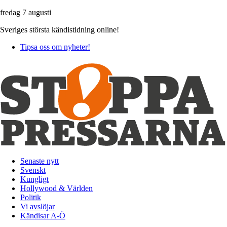
fredag 7 augusti
Sveriges största kändistidning online!
Tipsa oss om nyheter!
Senaste nytt
Svenskt
Kungligt
Hollywood & Världen
Politik
Vi avslöjar
Kändisar A-Ö