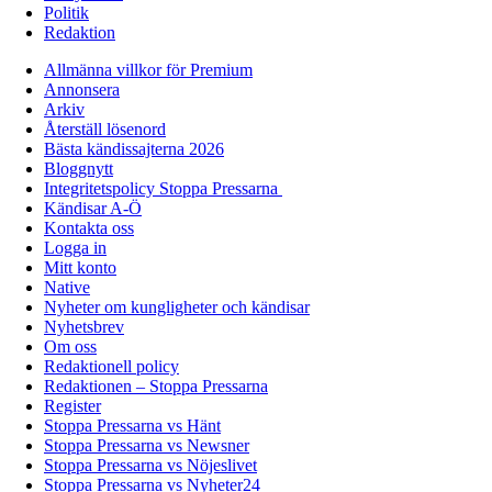
Politik
Redaktion
Allmänna villkor för Premium
Annonsera
Arkiv
Återställ lösenord
Bästa kändissajterna 2026
Bloggnytt
Integritetspolicy Stoppa Pressarna
Kändisar A-Ö
Kontakta oss
Logga in
Mitt konto
Native
Nyheter om kungligheter och kändisar
Nyhetsbrev
Om oss
Redaktionell policy
Redaktionen – Stoppa Pressarna
Register
Stoppa Pressarna vs Hänt
Stoppa Pressarna vs Newsner
Stoppa Pressarna vs Nöjeslivet
Stoppa Pressarna vs Nyheter24