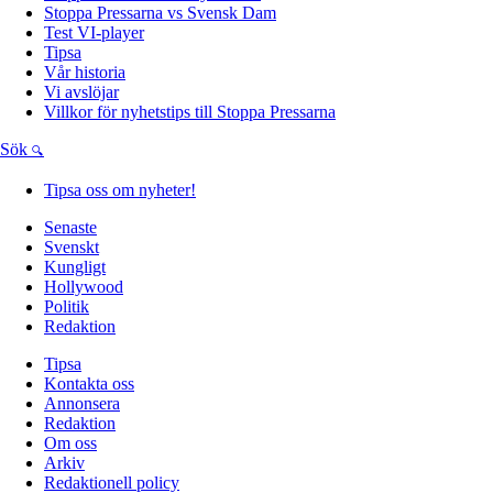
Stoppa Pressarna vs Svensk Dam
Test VI-player
Tipsa
Vår historia
Vi avslöjar
Villkor för nyhetstips till Stoppa Pressarna
Sök
Tipsa oss om nyheter!
Senaste
Svenskt
Kungligt
Hollywood
Politik
Redaktion
Tipsa
Kontakta oss
Annonsera
Redaktion
Om oss
Arkiv
Redaktionell policy