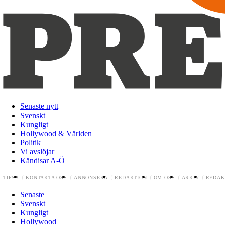
Senaste nytt
Svenskt
Kungligt
Hollywood & Världen
Politik
Vi avslöjar
Kändisar A-Ö
TIPSA
KONTAKTA OSS
ANNONSERA
REDAKTION
OM OSS
ARKIV
REDAK
Senaste
Svenskt
Kungligt
Hollywood