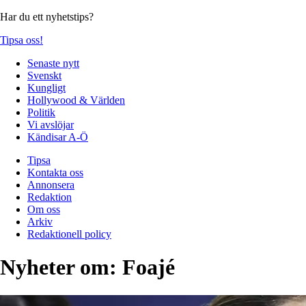
Har du ett nyhetstips?
Tipsa oss!
Senaste nytt
Svenskt
Kungligt
Hollywood & Världen
Politik
Vi avslöjar
Kändisar A-Ö
Tipsa
Kontakta oss
Annonsera
Redaktion
Om oss
Arkiv
Redaktionell policy
Nyheter om:
Foajé