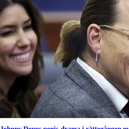
Johnny Depps penis-drama i rättegången m