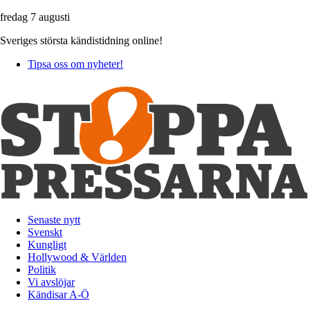
fredag 7 augusti
Sveriges största kändistidning online!
Tipsa oss om nyheter!
Senaste nytt
Svenskt
Kungligt
Hollywood & Världen
Politik
Vi avslöjar
Kändisar A-Ö