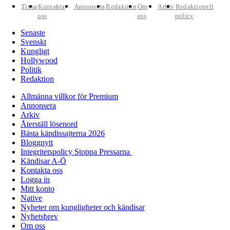
Tipsa
Kontakta
Annonsera
Redaktion
Om
Arkiv
Redaktionell
oss
oss
policy
Senaste
Svenskt
Kungligt
Hollywood
Politik
Redaktion
Allmänna villkor för Premium
Annonsera
Arkiv
Återställ lösenord
Bästa kändissajterna 2026
Bloggnytt
Integritetspolicy Stoppa Pressarna
Kändisar A-Ö
Kontakta oss
Logga in
Mitt konto
Native
Nyheter om kungligheter och kändisar
Nyhetsbrev
Om oss