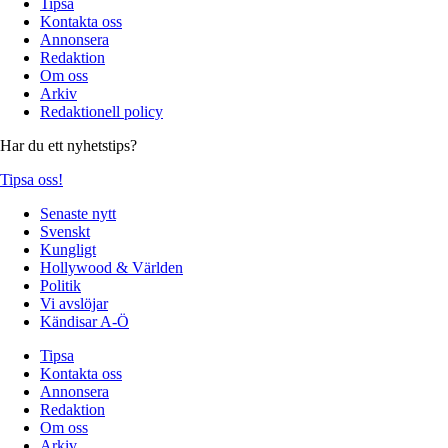
Tipsa
Kontakta oss
Annonsera
Redaktion
Om oss
Arkiv
Redaktionell policy
Har du ett nyhetstips?
Tipsa oss!
Senaste nytt
Svenskt
Kungligt
Hollywood & Världen
Politik
Vi avslöjar
Kändisar A-Ö
Tipsa
Kontakta oss
Annonsera
Redaktion
Om oss
Arkiv