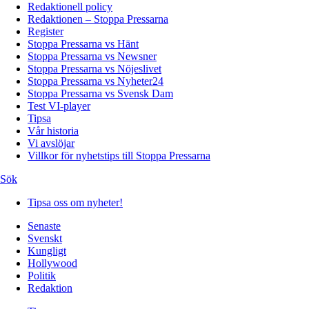
Redaktionell policy
Redaktionen – Stoppa Pressarna
Register
Stoppa Pressarna vs Hänt
Stoppa Pressarna vs Newsner
Stoppa Pressarna vs Nöjeslivet
Stoppa Pressarna vs Nyheter24
Stoppa Pressarna vs Svensk Dam
Test VI-player
Tipsa
Vår historia
Vi avslöjar
Villkor för nyhetstips till Stoppa Pressarna
Sök
Tipsa oss om nyheter!
Senaste
Svenskt
Kungligt
Hollywood
Politik
Redaktion