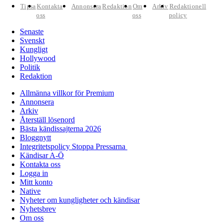
Tipsa
Kontakta
Annonsera
Redaktion
Om
Arkiv
Redaktionell
oss
oss
policy
Senaste
Svenskt
Kungligt
Hollywood
Politik
Redaktion
Allmänna villkor för Premium
Annonsera
Arkiv
Återställ lösenord
Bästa kändissajterna 2026
Bloggnytt
Integritetspolicy Stoppa Pressarna
Kändisar A-Ö
Kontakta oss
Logga in
Mitt konto
Native
Nyheter om kungligheter och kändisar
Nyhetsbrev
Om oss