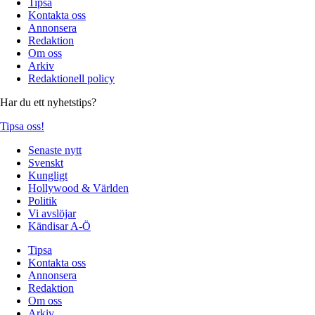
Tipsa
Kontakta oss
Annonsera
Redaktion
Om oss
Arkiv
Redaktionell policy
Har du ett nyhetstips?
Tipsa oss!
Senaste nytt
Svenskt
Kungligt
Hollywood & Världen
Politik
Vi avslöjar
Kändisar A-Ö
Tipsa
Kontakta oss
Annonsera
Redaktion
Om oss
Arkiv