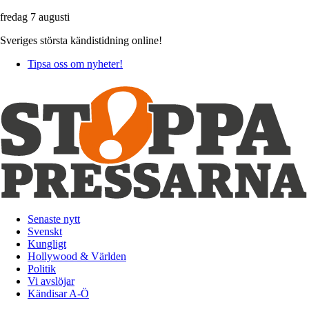
fredag 7 augusti
Sveriges största kändistidning online!
Tipsa oss om nyheter!
Senaste nytt
Svenskt
Kungligt
Hollywood & Världen
Politik
Vi avslöjar
Kändisar A-Ö