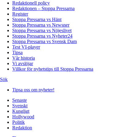
Redaktionell policy
Redaktionen – Stoppa Pressarna
Register
Stoppa Pressarna vs Hänt
Stoppa Pressarna vs Newsner
Stoppa Pressarna vs Nöjeslivet
Stoppa Pressarna vs Nyheter24
Stoppa Pressarna vs Svensk Dam
Test VI-player
Tipsa
Vår historia
Vi avslöjar
Villkor för nyhetstips till Stoppa Pressarna
Sök
Tipsa oss om nyheter!
Senaste
Svenskt
Kungligt
Hollywood
Politik
Redaktion