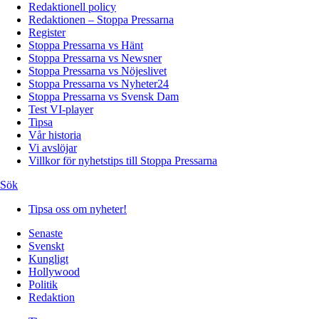
Redaktionell policy
Redaktionen – Stoppa Pressarna
Register
Stoppa Pressarna vs Hänt
Stoppa Pressarna vs Newsner
Stoppa Pressarna vs Nöjeslivet
Stoppa Pressarna vs Nyheter24
Stoppa Pressarna vs Svensk Dam
Test VI-player
Tipsa
Vår historia
Vi avslöjar
Villkor för nyhetstips till Stoppa Pressarna
Sök
Tipsa oss om nyheter!
Senaste
Svenskt
Kungligt
Hollywood
Politik
Redaktion