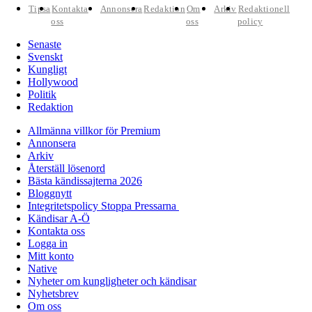
Tipsa
Kontakta
Annonsera
Redaktion
Om
Arkiv
Redaktionell
oss
oss
policy
Senaste
Svenskt
Kungligt
Hollywood
Politik
Redaktion
Allmänna villkor för Premium
Annonsera
Arkiv
Återställ lösenord
Bästa kändissajterna 2026
Bloggnytt
Integritetspolicy Stoppa Pressarna
Kändisar A-Ö
Kontakta oss
Logga in
Mitt konto
Native
Nyheter om kungligheter och kändisar
Nyhetsbrev
Om oss