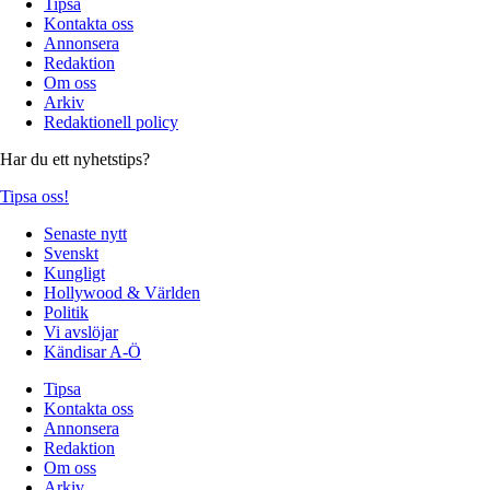
Tipsa
Kontakta oss
Annonsera
Redaktion
Om oss
Arkiv
Redaktionell policy
Har du ett nyhetstips?
Tipsa oss!
Senaste nytt
Svenskt
Kungligt
Hollywood & Världen
Politik
Vi avslöjar
Kändisar A-Ö
Tipsa
Kontakta oss
Annonsera
Redaktion
Om oss
Arkiv