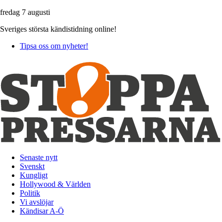
fredag 7 augusti
Sveriges största kändistidning online!
Tipsa oss om nyheter!
Senaste nytt
Svenskt
Kungligt
Hollywood & Världen
Politik
Vi avslöjar
Kändisar A-Ö