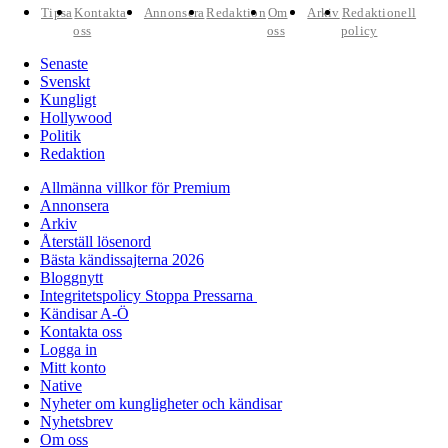
Tipsa
Kontakta
Annonsera
Redaktion
Om
Arkiv
Redaktionell
oss
oss
policy
Senaste
Svenskt
Kungligt
Hollywood
Politik
Redaktion
Allmänna villkor för Premium
Annonsera
Arkiv
Återställ lösenord
Bästa kändissajterna 2026
Bloggnytt
Integritetspolicy Stoppa Pressarna
Kändisar A-Ö
Kontakta oss
Logga in
Mitt konto
Native
Nyheter om kungligheter och kändisar
Nyhetsbrev
Om oss