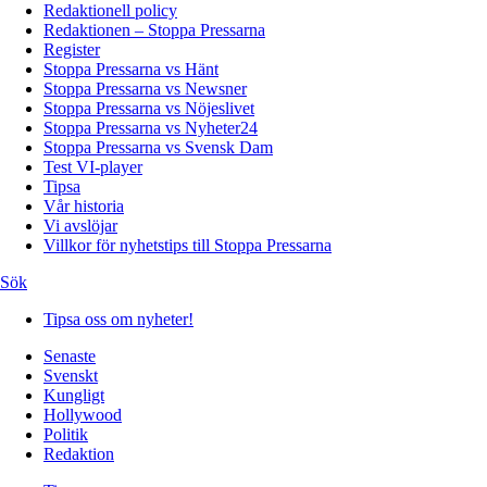
Redaktionell policy
Redaktionen – Stoppa Pressarna
Register
Stoppa Pressarna vs Hänt
Stoppa Pressarna vs Newsner
Stoppa Pressarna vs Nöjeslivet
Stoppa Pressarna vs Nyheter24
Stoppa Pressarna vs Svensk Dam
Test VI-player
Tipsa
Vår historia
Vi avslöjar
Villkor för nyhetstips till Stoppa Pressarna
Sök
Tipsa oss om nyheter!
Senaste
Svenskt
Kungligt
Hollywood
Politik
Redaktion