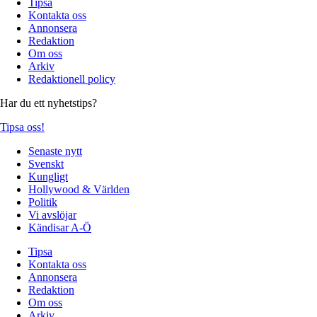
Tipsa
Kontakta oss
Annonsera
Redaktion
Om oss
Arkiv
Redaktionell policy
Har du ett nyhetstips?
Tipsa oss!
Senaste nytt
Svenskt
Kungligt
Hollywood & Världen
Politik
Vi avslöjar
Kändisar A-Ö
Tipsa
Kontakta oss
Annonsera
Redaktion
Om oss
Arkiv