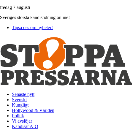
fredag 7 augusti
Sveriges största kändistidning online!
Tipsa oss om nyheter!
Senaste nytt
Svenskt
Kungligt
Hollywood & Världen
Politik
Vi avslöjar
Kändisar A-Ö