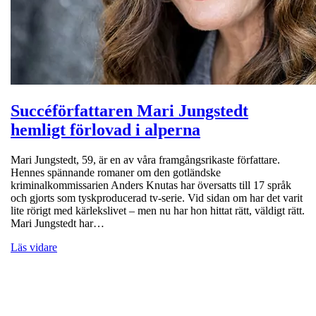
Succéförfattaren Mari Jungstedt
hemligt förlovad i alperna
Mari Jungstedt, 59, är en av våra framgångsrikaste författare.
Hennes spännande romaner om den gotländske
kriminalkommissarien Anders Knutas har översatts till 17 språk
och gjorts som tyskproducerad tv-serie. Vid sidan om har det varit
lite rörigt med kärlekslivet – men nu har hon hittat rätt, väldigt rätt.
Mari Jungstedt har…
Läs vidare