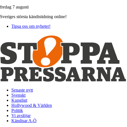
fredag 7 augusti
Sveriges största kändistidning online!
Tipsa oss om nyheter!
Senaste nytt
Svenskt
Kungligt
Hollywood & Världen
Politik
Vi avslöjar
Kändisar A-Ö