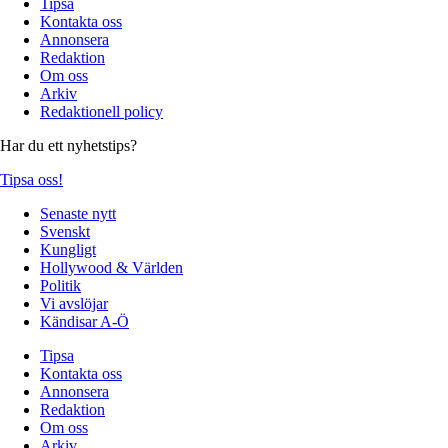
Tipsa
Kontakta oss
Annonsera
Redaktion
Om oss
Arkiv
Redaktionell policy
Har du ett nyhetstips?
Tipsa oss!
Senaste nytt
Svenskt
Kungligt
Hollywood & Världen
Politik
Vi avslöjar
Kändisar A-Ö
Tipsa
Kontakta oss
Annonsera
Redaktion
Om oss
Arkiv