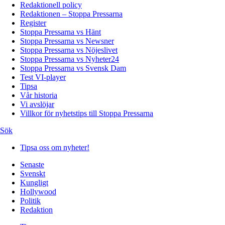
Redaktionell policy
Redaktionen – Stoppa Pressarna
Register
Stoppa Pressarna vs Hänt
Stoppa Pressarna vs Newsner
Stoppa Pressarna vs Nöjeslivet
Stoppa Pressarna vs Nyheter24
Stoppa Pressarna vs Svensk Dam
Test VI-player
Tipsa
Vår historia
Vi avslöjar
Villkor för nyhetstips till Stoppa Pressarna
Sök
Tipsa oss om nyheter!
Senaste
Svenskt
Kungligt
Hollywood
Politik
Redaktion