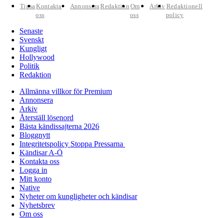
Tipsa
Kontakta
Annonsera
Redaktion
Om
Arkiv
Redaktionell
oss
oss
policy
Senaste
Svenskt
Kungligt
Hollywood
Politik
Redaktion
Allmänna villkor för Premium
Annonsera
Arkiv
Återställ lösenord
Bästa kändissajterna 2026
Bloggnytt
Integritetspolicy Stoppa Pressarna
Kändisar A-Ö
Kontakta oss
Logga in
Mitt konto
Native
Nyheter om kungligheter och kändisar
Nyhetsbrev
Om oss