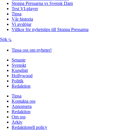
Stoppa Pressarna vs Svensk Dam
Test VI-player
Tipsa
Vår historia
Vi avslöjar
Villkor för nyhetstips till Stoppa Pressarna
Sök
Tipsa oss om nyheter!
Senaste
Svenskt
Kungligt
Hollywood
Politik
Redaktion
Tipsa
Kontakta oss
Annonsera
Redaktion
Om oss
Arkiv
Redaktionell policy