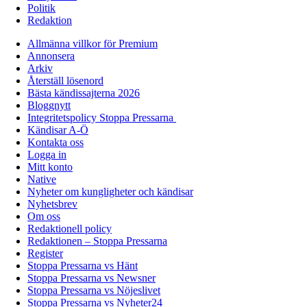
Politik
Redaktion
Allmänna villkor för Premium
Annonsera
Arkiv
Återställ lösenord
Bästa kändissajterna 2026
Bloggnytt
Integritetspolicy Stoppa Pressarna
Kändisar A-Ö
Kontakta oss
Logga in
Mitt konto
Native
Nyheter om kungligheter och kändisar
Nyhetsbrev
Om oss
Redaktionell policy
Redaktionen – Stoppa Pressarna
Register
Stoppa Pressarna vs Hänt
Stoppa Pressarna vs Newsner
Stoppa Pressarna vs Nöjeslivet
Stoppa Pressarna vs Nyheter24