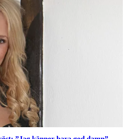
röst: ”Jag känner bara god damn”