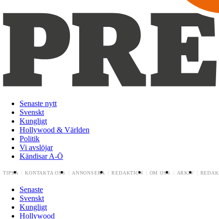
Senaste nytt
Svenskt
Kungligt
Hollywood & Världen
Politik
Vi avslöjar
Kändisar A-Ö
TIPSA
KONTAKTA OSS
ANNONSERA
REDAKTION
OM OSS
ARKIV
REDAK
Senaste
Svenskt
Kungligt
Hollywood