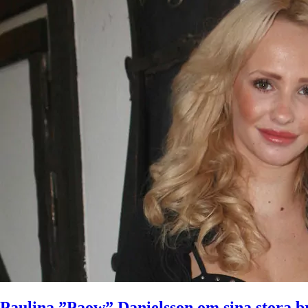
Paulina ”Paow” Danielsson om sina stora b