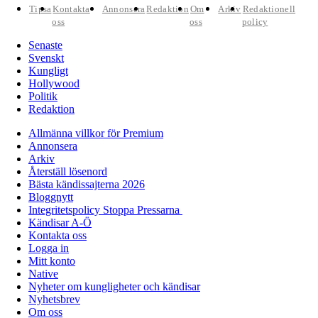
Tipsa
Kontakta
Annonsera
Redaktion
Om
Arkiv
Redaktionell
oss
oss
policy
Senaste
Svenskt
Kungligt
Hollywood
Politik
Redaktion
Allmänna villkor för Premium
Annonsera
Arkiv
Återställ lösenord
Bästa kändissajterna 2026
Bloggnytt
Integritetspolicy Stoppa Pressarna
Kändisar A-Ö
Kontakta oss
Logga in
Mitt konto
Native
Nyheter om kungligheter och kändisar
Nyhetsbrev
Om oss