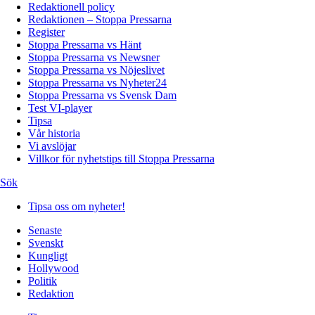
Redaktionell policy
Redaktionen – Stoppa Pressarna
Register
Stoppa Pressarna vs Hänt
Stoppa Pressarna vs Newsner
Stoppa Pressarna vs Nöjeslivet
Stoppa Pressarna vs Nyheter24
Stoppa Pressarna vs Svensk Dam
Test VI-player
Tipsa
Vår historia
Vi avslöjar
Villkor för nyhetstips till Stoppa Pressarna
Sök
Tipsa oss om nyheter!
Senaste
Svenskt
Kungligt
Hollywood
Politik
Redaktion