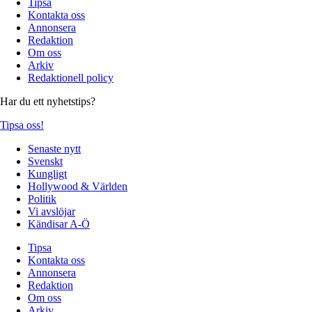
Tipsa
Kontakta oss
Annonsera
Redaktion
Om oss
Arkiv
Redaktionell policy
Har du ett nyhetstips?
Tipsa oss!
Senaste nytt
Svenskt
Kungligt
Hollywood & Världen
Politik
Vi avslöjar
Kändisar A-Ö
Tipsa
Kontakta oss
Annonsera
Redaktion
Om oss
Arkiv