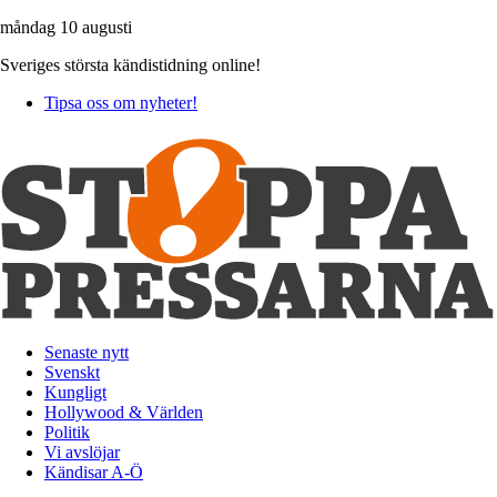
måndag 10 augusti
Sveriges största kändistidning online!
Tipsa oss om nyheter!
Senaste nytt
Svenskt
Kungligt
Hollywood & Världen
Politik
Vi avslöjar
Kändisar A-Ö