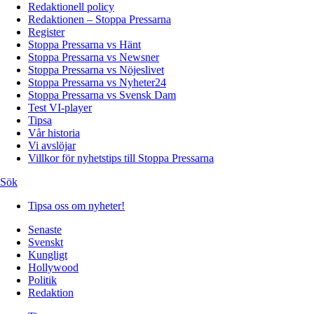
Redaktionell policy
Redaktionen – Stoppa Pressarna
Register
Stoppa Pressarna vs Hänt
Stoppa Pressarna vs Newsner
Stoppa Pressarna vs Nöjeslivet
Stoppa Pressarna vs Nyheter24
Stoppa Pressarna vs Svensk Dam
Test VI-player
Tipsa
Vår historia
Vi avslöjar
Villkor för nyhetstips till Stoppa Pressarna
Sök
Tipsa oss om nyheter!
Senaste
Svenskt
Kungligt
Hollywood
Politik
Redaktion