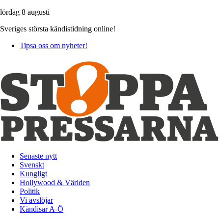
lördag 8 augusti
Sveriges största kändistidning online!
Tipsa oss om nyheter!
Senaste nytt
Svenskt
Kungligt
Hollywood & Världen
Politik
Vi avslöjar
Kändisar A-Ö