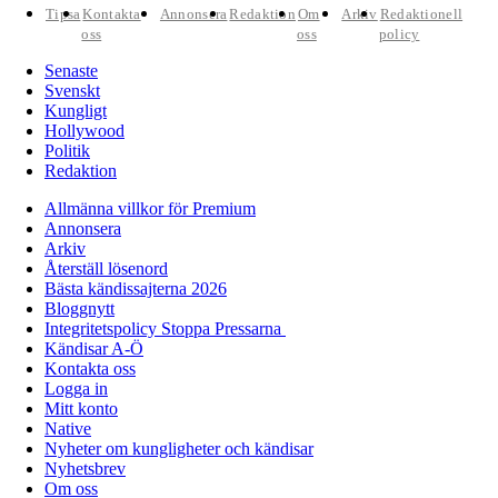
Tipsa
Kontakta
Annonsera
Redaktion
Om
Arkiv
Redaktionell
oss
oss
policy
Senaste
Svenskt
Kungligt
Hollywood
Politik
Redaktion
Allmänna villkor för Premium
Annonsera
Arkiv
Återställ lösenord
Bästa kändissajterna 2026
Bloggnytt
Integritetspolicy Stoppa Pressarna
Kändisar A-Ö
Kontakta oss
Logga in
Mitt konto
Native
Nyheter om kungligheter och kändisar
Nyhetsbrev
Om oss