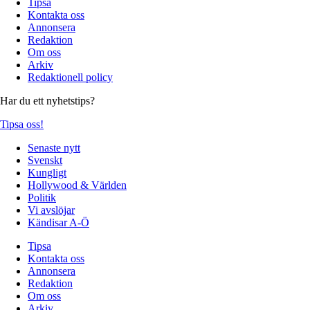
Tipsa
Kontakta oss
Annonsera
Redaktion
Om oss
Arkiv
Redaktionell policy
Har du ett nyhetstips?
Tipsa oss!
Senaste nytt
Svenskt
Kungligt
Hollywood & Världen
Politik
Vi avslöjar
Kändisar A-Ö
Tipsa
Kontakta oss
Annonsera
Redaktion
Om oss
Arkiv