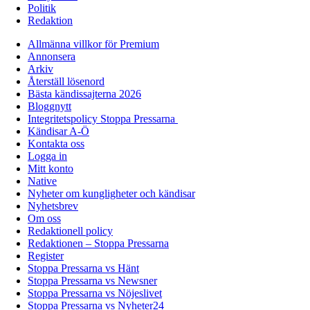
Politik
Redaktion
Allmänna villkor för Premium
Annonsera
Arkiv
Återställ lösenord
Bästa kändissajterna 2026
Bloggnytt
Integritetspolicy Stoppa Pressarna
Kändisar A-Ö
Kontakta oss
Logga in
Mitt konto
Native
Nyheter om kungligheter och kändisar
Nyhetsbrev
Om oss
Redaktionell policy
Redaktionen – Stoppa Pressarna
Register
Stoppa Pressarna vs Hänt
Stoppa Pressarna vs Newsner
Stoppa Pressarna vs Nöjeslivet
Stoppa Pressarna vs Nyheter24