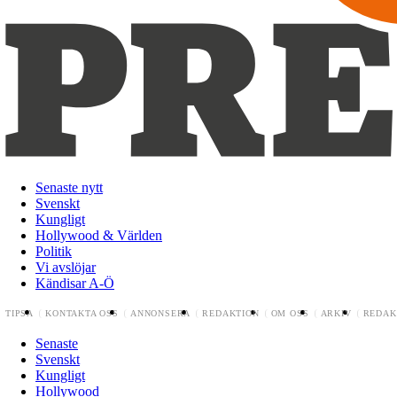
Senaste nytt
Svenskt
Kungligt
Hollywood & Världen
Politik
Vi avslöjar
Kändisar A-Ö
TIPSA
KONTAKTA OSS
ANNONSERA
REDAKTION
OM OSS
ARKIV
REDAK
Senaste
Svenskt
Kungligt
Hollywood