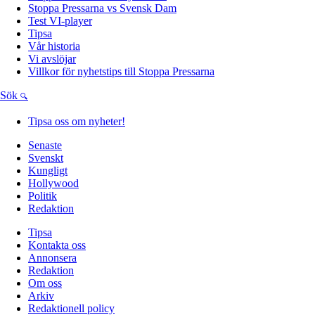
Stoppa Pressarna vs Svensk Dam
Test VI-player
Tipsa
Vår historia
Vi avslöjar
Villkor för nyhetstips till Stoppa Pressarna
Sök
Tipsa oss om nyheter!
Senaste
Svenskt
Kungligt
Hollywood
Politik
Redaktion
Tipsa
Kontakta oss
Annonsera
Redaktion
Om oss
Arkiv
Redaktionell policy