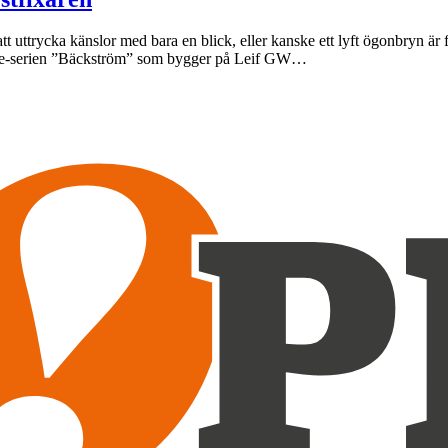
t uttrycka känslor med bara en blick, eller kanske ett lyft ögonbryn är 
More-serien ”Bäckström” som bygger på Leif GW…