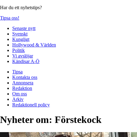
Har du ett nyhetstips?
Tipsa oss!
Senaste nytt
Svenskt
Kungligt
Hollywood & Världen
Politik
Vi avslöjar
Kändisar A-Ö
Tipsa
Kontakta oss
Annonsera
Redaktion
Om oss
Arkiv
Redaktionell policy
Nyheter om:
Förstekock