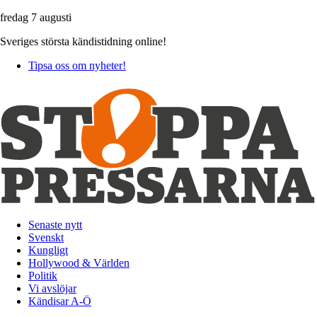
fredag 7 augusti
Sveriges största kändistidning online!
Tipsa oss om nyheter!
Senaste nytt
Svenskt
Kungligt
Hollywood & Världen
Politik
Vi avslöjar
Kändisar A-Ö