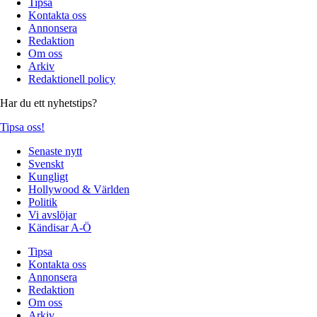
Tipsa
Kontakta oss
Annonsera
Redaktion
Om oss
Arkiv
Redaktionell policy
Har du ett nyhetstips?
Tipsa oss!
Senaste nytt
Svenskt
Kungligt
Hollywood & Världen
Politik
Vi avslöjar
Kändisar A-Ö
Tipsa
Kontakta oss
Annonsera
Redaktion
Om oss
Arkiv