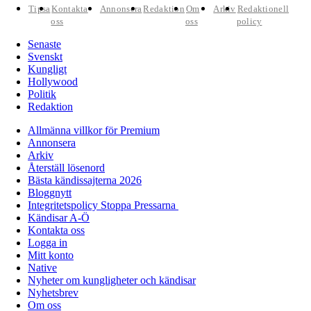
Tipsa
Kontakta
Annonsera
Redaktion
Om
Arkiv
Redaktionell
oss
oss
policy
Senaste
Svenskt
Kungligt
Hollywood
Politik
Redaktion
Allmänna villkor för Premium
Annonsera
Arkiv
Återställ lösenord
Bästa kändissajterna 2026
Bloggnytt
Integritetspolicy Stoppa Pressarna
Kändisar A-Ö
Kontakta oss
Logga in
Mitt konto
Native
Nyheter om kungligheter och kändisar
Nyhetsbrev
Om oss