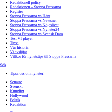
Redaktionell policy
Redaktionen – Stoppa Pressarna
Register
Stoppa Pressarna vs Hänt
Stoppa Pressarna vs Newsner
Stoppa Pressarna vs Nöjeslivet
Stoppa Pressarna vs Nyheter24
Stoppa Pressarna vs Svensk Dam
Test VI-player
Tipsa
Vår historia
Vi avslöjar
Villkor för nyhetstips till Stoppa Pressarna
Sök
Tipsa oss om nyheter!
Senaste
Svenskt
Kungligt
Hollywood
Politik
Redaktion