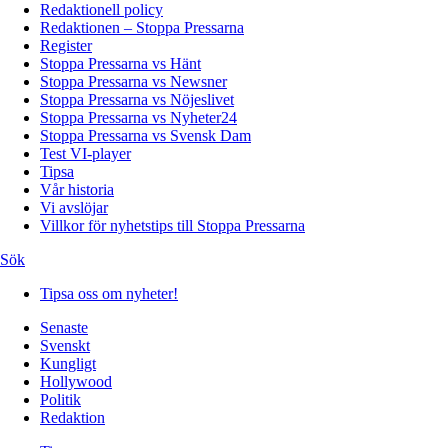
Redaktionell policy
Redaktionen – Stoppa Pressarna
Register
Stoppa Pressarna vs Hänt
Stoppa Pressarna vs Newsner
Stoppa Pressarna vs Nöjeslivet
Stoppa Pressarna vs Nyheter24
Stoppa Pressarna vs Svensk Dam
Test VI-player
Tipsa
Vår historia
Vi avslöjar
Villkor för nyhetstips till Stoppa Pressarna
Sök
Tipsa oss om nyheter!
Senaste
Svenskt
Kungligt
Hollywood
Politik
Redaktion