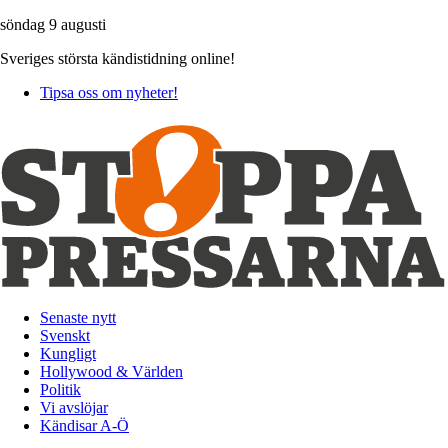
söndag 9 augusti
Sveriges största kändistidning online!
Tipsa oss om nyheter!
Senaste nytt
Svenskt
Kungligt
Hollywood & Världen
Politik
Vi avslöjar
Kändisar A-Ö