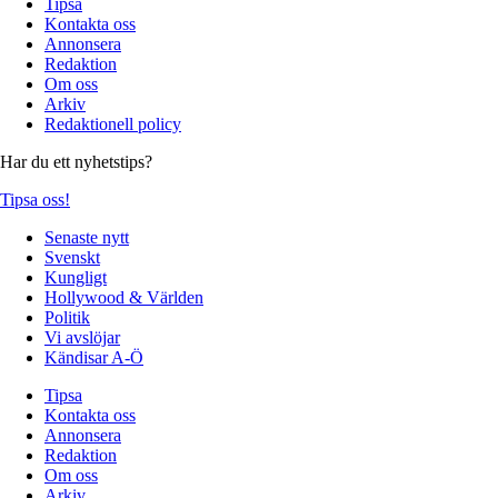
Tipsa
Kontakta oss
Annonsera
Redaktion
Om oss
Arkiv
Redaktionell policy
Har du ett nyhetstips?
Tipsa oss!
Senaste nytt
Svenskt
Kungligt
Hollywood & Världen
Politik
Vi avslöjar
Kändisar A-Ö
Tipsa
Kontakta oss
Annonsera
Redaktion
Om oss
Arkiv