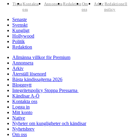
Tipsa
Kontakta
Annonsera
Redaktion
Om
Arkiv
Redaktionell
oss
oss
policy
Senaste
Svenskt
Kungligt
Hollywood
Politik
Redaktion
Allmänna villkor för Premium
Annonsera
Arkiv
Återställ lösenord
Bästa kändissajterna 2026
Bloggnytt
Integritetspolicy Stoppa Pressarna
Kändisar A-Ö
Kontakta oss
Logga in
Mitt konto
Native
Nyheter om kungligheter och kändisar
Nyhetsbrev
Om oss