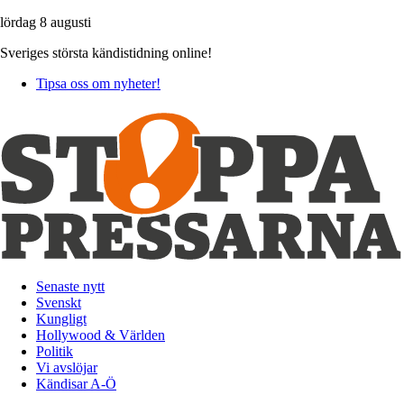
lördag 8 augusti
Sveriges största kändistidning online!
Tipsa oss om nyheter!
Senaste nytt
Svenskt
Kungligt
Hollywood & Världen
Politik
Vi avslöjar
Kändisar A-Ö