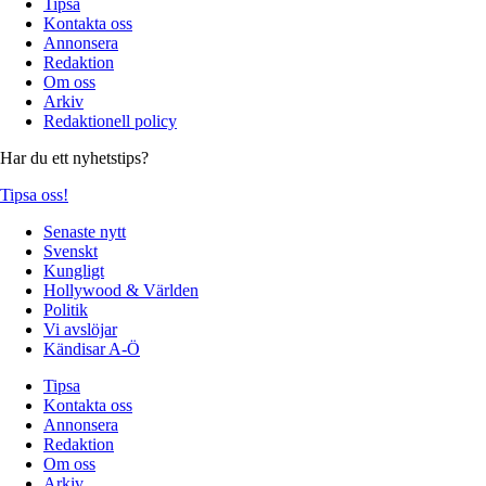
Tipsa
Kontakta oss
Annonsera
Redaktion
Om oss
Arkiv
Redaktionell policy
Har du ett nyhetstips?
Tipsa oss!
Senaste nytt
Svenskt
Kungligt
Hollywood & Världen
Politik
Vi avslöjar
Kändisar A-Ö
Tipsa
Kontakta oss
Annonsera
Redaktion
Om oss
Arkiv