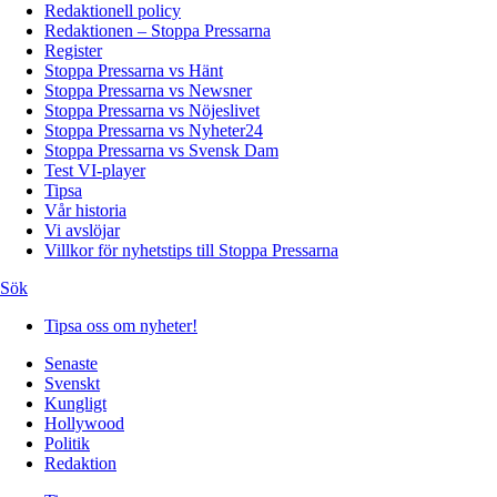
Redaktionell policy
Redaktionen – Stoppa Pressarna
Register
Stoppa Pressarna vs Hänt
Stoppa Pressarna vs Newsner
Stoppa Pressarna vs Nöjeslivet
Stoppa Pressarna vs Nyheter24
Stoppa Pressarna vs Svensk Dam
Test VI-player
Tipsa
Vår historia
Vi avslöjar
Villkor för nyhetstips till Stoppa Pressarna
Sök
Tipsa oss om nyheter!
Senaste
Svenskt
Kungligt
Hollywood
Politik
Redaktion