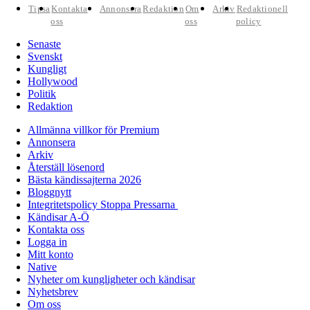
Tipsa
Kontakta
Annonsera
Redaktion
Om
Arkiv
Redaktionell
oss
oss
policy
Senaste
Svenskt
Kungligt
Hollywood
Politik
Redaktion
Allmänna villkor för Premium
Annonsera
Arkiv
Återställ lösenord
Bästa kändissajterna 2026
Bloggnytt
Integritetspolicy Stoppa Pressarna
Kändisar A-Ö
Kontakta oss
Logga in
Mitt konto
Native
Nyheter om kungligheter och kändisar
Nyhetsbrev
Om oss