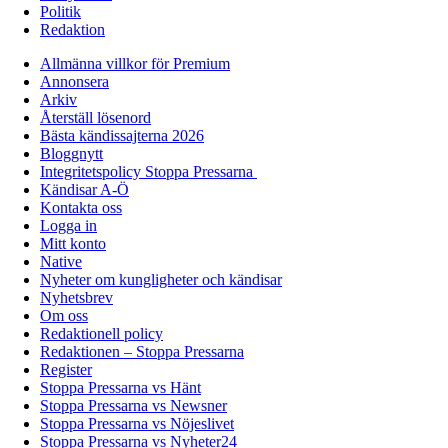
Politik
Redaktion
Allmänna villkor för Premium
Annonsera
Arkiv
Återställ lösenord
Bästa kändissajterna 2026
Bloggnytt
Integritetspolicy Stoppa Pressarna
Kändisar A-Ö
Kontakta oss
Logga in
Mitt konto
Native
Nyheter om kungligheter och kändisar
Nyhetsbrev
Om oss
Redaktionell policy
Redaktionen – Stoppa Pressarna
Register
Stoppa Pressarna vs Hänt
Stoppa Pressarna vs Newsner
Stoppa Pressarna vs Nöjeslivet
Stoppa Pressarna vs Nyheter24