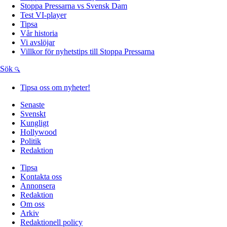
Stoppa Pressarna vs Svensk Dam
Test VI-player
Tipsa
Vår historia
Vi avslöjar
Villkor för nyhetstips till Stoppa Pressarna
Sök
Tipsa oss om nyheter!
Senaste
Svenskt
Kungligt
Hollywood
Politik
Redaktion
Tipsa
Kontakta oss
Annonsera
Redaktion
Om oss
Arkiv
Redaktionell policy