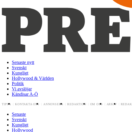
Senaste nytt
Svenskt
Kungligt
Hollywood & Världen
Politik
Vi avslöjar
Kändisar A-Ö
TIPSA
KONTAKTA OSS
ANNONSERA
REDAKTION
OM OSS
ARKIV
REDAK
Senaste
Svenskt
Kungligt
Hollywood