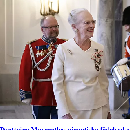
Drottning Margrethes gigantiska födelsedag