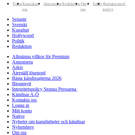
Tipsa
Kontakta
Annonsera
Redaktion
Om
Arkiv
Redaktionell
oss
oss
policy
Senaste
Svenskt
Kungligt
Hollywood
Politik
Redaktion
Allmänna villkor för Premium
Annonsera
Arkiv
Återställ lösenord
Bästa kändissajterna 2026
Bloggnytt
Integritetspolicy Stoppa Pressarna
Kändisar A-Ö
Kontakta oss
Logga in
Mitt konto
Native
Nyheter om kungligheter och kändisar
Nyhetsbrev
Om oss