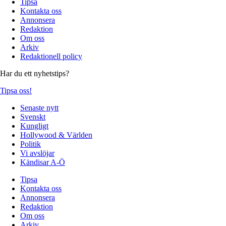
Tipsa
Kontakta oss
Annonsera
Redaktion
Om oss
Arkiv
Redaktionell policy
Har du ett nyhetstips?
Tipsa oss!
Senaste nytt
Svenskt
Kungligt
Hollywood & Världen
Politik
Vi avslöjar
Kändisar A-Ö
Tipsa
Kontakta oss
Annonsera
Redaktion
Om oss
Arkiv