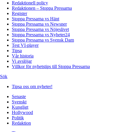
Redaktionell policy
Redaktionen – Stoppa Pressarna
Register
Stoppa Pressarna vs Hänt
Stoppa Pressarna vs Newsner
Stoppa Pressarna vs Nöjeslivet
Stoppa Pressarna vs Nyheter24
Stoppa Pressarna vs Svensk Dam
Test VI-player
Tipsa
Vår historia
Vi avslöjar
Villkor för nyhetstips till Stoppa Pressarna
Sök
Tipsa oss om nyheter!
Senaste
Svenskt
Kungligt
Hollywood
Politik
Redaktion