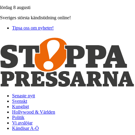
lördag 8 augusti
Sveriges största kändistidning online!
Tipsa oss om nyheter!
Senaste nytt
Svenskt
Kungligt
Hollywood & Världen
Politik
Vi avslöjar
Kändisar A-Ö