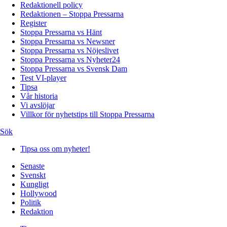
Redaktionell policy
Redaktionen – Stoppa Pressarna
Register
Stoppa Pressarna vs Hänt
Stoppa Pressarna vs Newsner
Stoppa Pressarna vs Nöjeslivet
Stoppa Pressarna vs Nyheter24
Stoppa Pressarna vs Svensk Dam
Test VI-player
Tipsa
Vår historia
Vi avslöjar
Villkor för nyhetstips till Stoppa Pressarna
Sök
Tipsa oss om nyheter!
Senaste
Svenskt
Kungligt
Hollywood
Politik
Redaktion