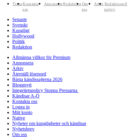
Tipsa
Kontakta
Annonsera
Redaktion
Om
Arkiv
Redaktionell
oss
oss
policy
Senaste
Svenskt
Kungligt
Hollywood
Politik
Redaktion
Allmänna villkor för Premium
Annonsera
Arkiv
Återställ lösenord
Bästa kändissajterna 2026
Bloggnytt
Integritetspolicy Stoppa Pressarna
Kändisar A-Ö
Kontakta oss
Logga in
Mitt konto
Native
Nyheter om kungligheter och kändisar
Nyhetsbrev
Om oss