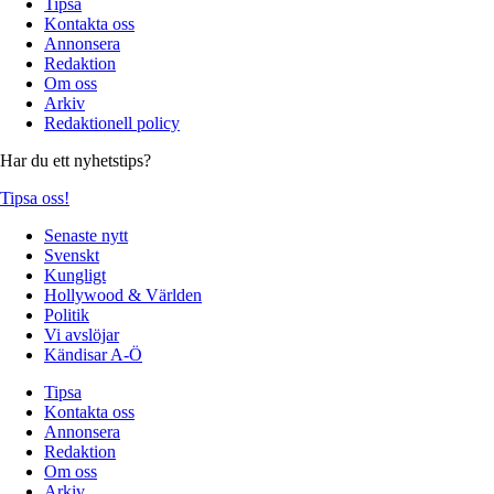
Tipsa
Kontakta oss
Annonsera
Redaktion
Om oss
Arkiv
Redaktionell policy
Har du ett nyhetstips?
Tipsa oss!
Senaste nytt
Svenskt
Kungligt
Hollywood & Världen
Politik
Vi avslöjar
Kändisar A-Ö
Tipsa
Kontakta oss
Annonsera
Redaktion
Om oss
Arkiv