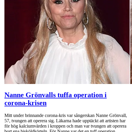
Nanne Grönvalls tuffa operation i
corona-krisen
Mitt under brinnande corona-kris var sångerskan Nanne Grönvall,
57, tvungen att operera sig. Läkarna hade upptäckt att artisten har
för hög kalciumvärden i kroppen och man var tvungen att operera
bort ena bisköldkörteln. För Nanne var det en tuff operation,