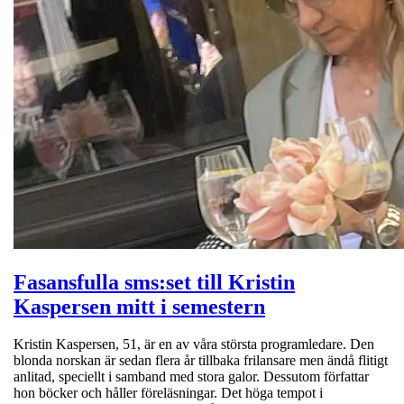
Fasansfulla sms:set till Kristin
Kaspersen mitt i semestern
Kristin Kaspersen, 51, är en av våra största programledare. Den
blonda norskan är sedan flera år tillbaka frilansare men ändå flitigt
anlitad, speciellt i samband med stora galor. Dessutom författar
hon böcker och håller föreläsningar. Det höga tempot i