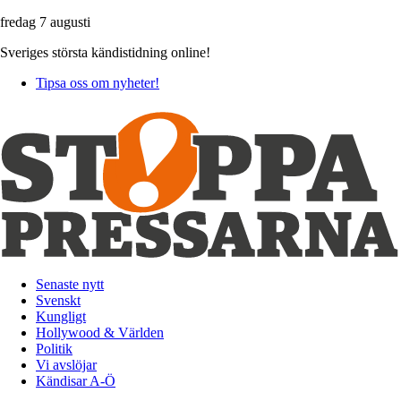
fredag 7 augusti
Sveriges största kändistidning online!
Tipsa oss om nyheter!
Senaste nytt
Svenskt
Kungligt
Hollywood & Världen
Politik
Vi avslöjar
Kändisar A-Ö