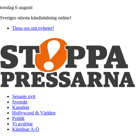
torsdag 6 augusti
Sveriges största kändistidning online!
Tipsa oss om nyheter!
Senaste nytt
Svenskt
Kungligt
Hollywood & Världen
Politik
Vi avslöjar
Kändisar A-Ö