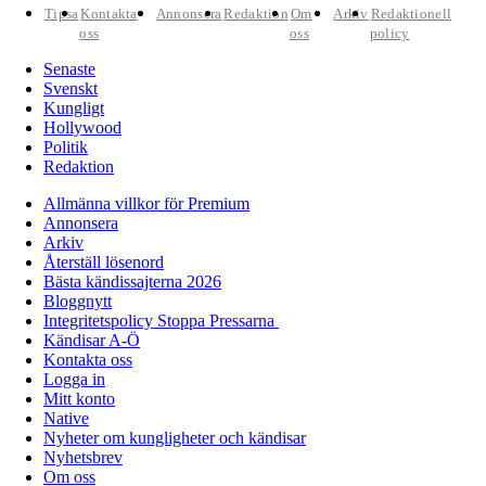
Tipsa
Kontakta
Annonsera
Redaktion
Om
Arkiv
Redaktionell
oss
oss
policy
Senaste
Svenskt
Kungligt
Hollywood
Politik
Redaktion
Allmänna villkor för Premium
Annonsera
Arkiv
Återställ lösenord
Bästa kändissajterna 2026
Bloggnytt
Integritetspolicy Stoppa Pressarna
Kändisar A-Ö
Kontakta oss
Logga in
Mitt konto
Native
Nyheter om kungligheter och kändisar
Nyhetsbrev
Om oss