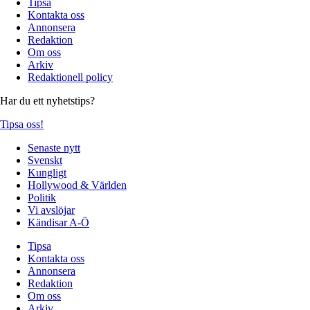
Tipsa
Kontakta oss
Annonsera
Redaktion
Om oss
Arkiv
Redaktionell policy
Har du ett nyhetstips?
Tipsa oss!
Senaste nytt
Svenskt
Kungligt
Hollywood & Världen
Politik
Vi avslöjar
Kändisar A-Ö
Tipsa
Kontakta oss
Annonsera
Redaktion
Om oss
Arkiv