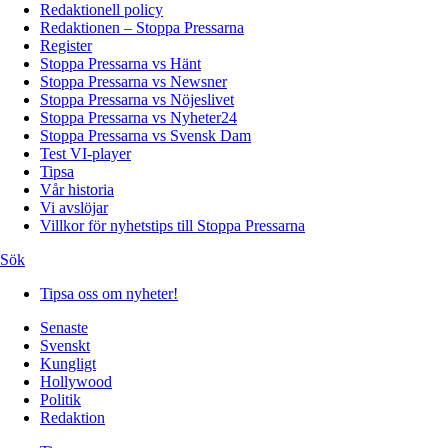
Redaktionell policy
Redaktionen – Stoppa Pressarna
Register
Stoppa Pressarna vs Hänt
Stoppa Pressarna vs Newsner
Stoppa Pressarna vs Nöjeslivet
Stoppa Pressarna vs Nyheter24
Stoppa Pressarna vs Svensk Dam
Test VI-player
Tipsa
Vår historia
Vi avslöjar
Villkor för nyhetstips till Stoppa Pressarna
Sök
Tipsa oss om nyheter!
Senaste
Svenskt
Kungligt
Hollywood
Politik
Redaktion