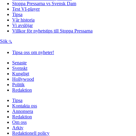
Stoppa Pressarna vs Svensk Dam
Test VI-player
Tipsa
Vår historia
Vi avslöjar
Villkor för nyhetstips till Stoppa Pressarna
Sök
Tipsa oss om nyheter!
Senaste
Svenskt
Kungligt
Hollywood
Politik
Redaktion
Tipsa
Kontakta oss
Annonsera
Redaktion
Om oss
Arkiv
Redaktionell policy