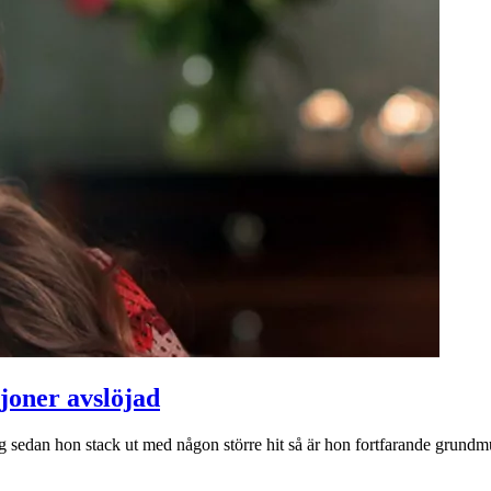
joner avslöjad
t tag sedan hon stack ut med någon större hit så är hon fortfarande grund