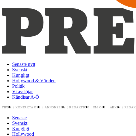
Senaste nytt
Svenskt
Kungligt
Hollywood & Världen
Politik
Vi avslöjar
Kändisar A-Ö
TIPSA
KONTAKTA OSS
ANNONSERA
REDAKTION
OM OSS
ARKIV
REDAK
Senaste
Svenskt
Kungligt
Hollywood