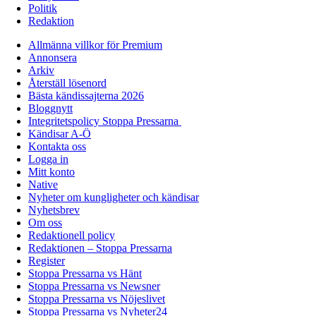
Politik
Redaktion
Allmänna villkor för Premium
Annonsera
Arkiv
Återställ lösenord
Bästa kändissajterna 2026
Bloggnytt
Integritetspolicy Stoppa Pressarna
Kändisar A-Ö
Kontakta oss
Logga in
Mitt konto
Native
Nyheter om kungligheter och kändisar
Nyhetsbrev
Om oss
Redaktionell policy
Redaktionen – Stoppa Pressarna
Register
Stoppa Pressarna vs Hänt
Stoppa Pressarna vs Newsner
Stoppa Pressarna vs Nöjeslivet
Stoppa Pressarna vs Nyheter24