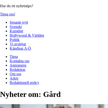
Har du ett nyhetstips?
Tipsa oss!
Senaste nytt
Svenskt
Kungligt
Hollywood & Världen
Politik
Vi avslöjar
Kändisar A-Ö
Tipsa
Kontakta oss
Annonsera
Redaktion
Om oss
Arkiv
Redaktionell policy
Nyheter om:
Gård