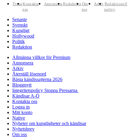
Tipsa
Kontakta
Annonsera
Redaktion
Om
Arkiv
Redaktionell
oss
oss
policy
Senaste
Svenskt
Kungligt
Hollywood
Politik
Redaktion
Allmänna villkor för Premium
Annonsera
Arkiv
Återställ lösenord
Bästa kändissajterna 2026
Bloggnytt
Integritetspolicy Stoppa Pressarna
Kändisar A-Ö
Kontakta oss
Logga in
Mitt konto
Native
Nyheter om kungligheter och kändisar
Nyhetsbrev
Om oss