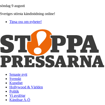
söndag 9 augusti
Sveriges största kändistidning online!
Tipsa oss om nyheter!
Senaste nytt
Svenskt
Kungligt
Hollywood & Världen
Politik
Vi avslöjar
Kändisar A-Ö