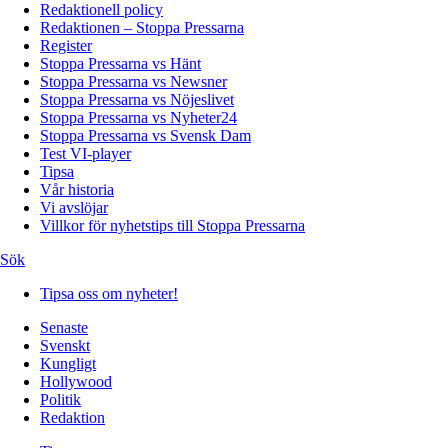
Redaktionell policy
Redaktionen – Stoppa Pressarna
Register
Stoppa Pressarna vs Hänt
Stoppa Pressarna vs Newsner
Stoppa Pressarna vs Nöjeslivet
Stoppa Pressarna vs Nyheter24
Stoppa Pressarna vs Svensk Dam
Test VI-player
Tipsa
Vår historia
Vi avslöjar
Villkor för nyhetstips till Stoppa Pressarna
Sök
Tipsa oss om nyheter!
Senaste
Svenskt
Kungligt
Hollywood
Politik
Redaktion