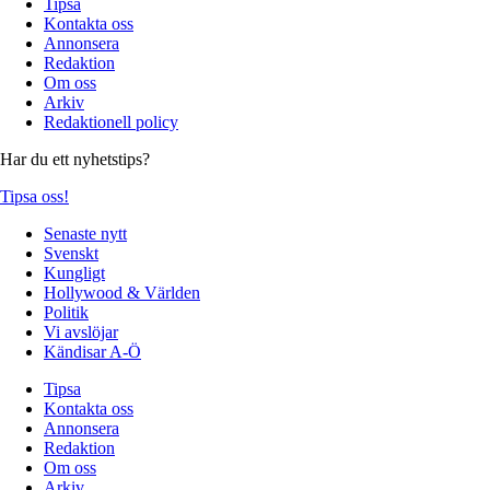
Tipsa
Kontakta oss
Annonsera
Redaktion
Om oss
Arkiv
Redaktionell policy
Har du ett nyhetstips?
Tipsa oss!
Senaste nytt
Svenskt
Kungligt
Hollywood & Världen
Politik
Vi avslöjar
Kändisar A-Ö
Tipsa
Kontakta oss
Annonsera
Redaktion
Om oss
Arkiv