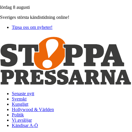
lördag 8 augusti
Sveriges största kändistidning online!
Tipsa oss om nyheter!
Senaste nytt
Svenskt
Kungligt
Hollywood & Världen
Politik
Vi avslöjar
Kändisar A-Ö