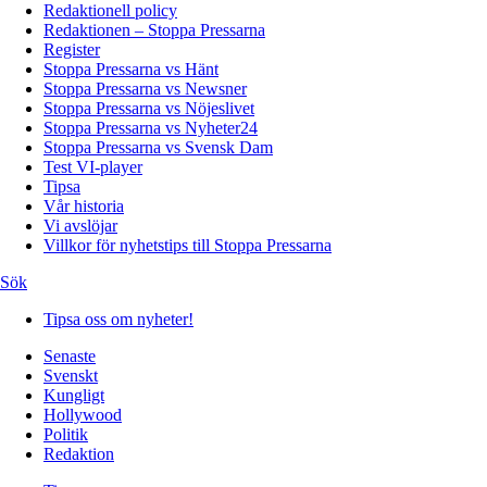
Redaktionell policy
Redaktionen – Stoppa Pressarna
Register
Stoppa Pressarna vs Hänt
Stoppa Pressarna vs Newsner
Stoppa Pressarna vs Nöjeslivet
Stoppa Pressarna vs Nyheter24
Stoppa Pressarna vs Svensk Dam
Test VI-player
Tipsa
Vår historia
Vi avslöjar
Villkor för nyhetstips till Stoppa Pressarna
Sök
Tipsa oss om nyheter!
Senaste
Svenskt
Kungligt
Hollywood
Politik
Redaktion