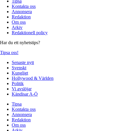
Tipsa
Kontakta oss
Annonsera
Redaktion
Om oss
Arkiv
Redaktionell policy
Har du ett nyhetstips?
Tipsa oss!
Senaste nytt
Svenskt
Kungligt
Hollywood & Världen
Politik
Vi avslöjar
Kändisar A-Ö
Tipsa
Kontakta oss
Annonsera
Redaktion
Om oss
Arkiv