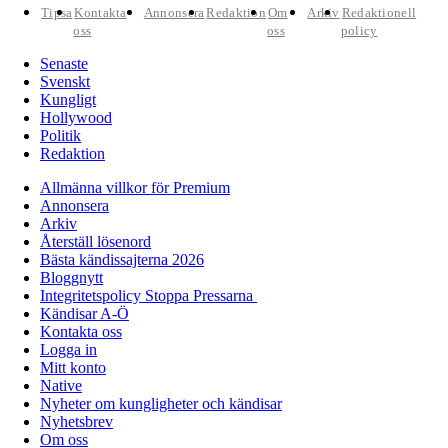
Tipsa
Kontakta
Annonsera
Redaktion
Om
Arkiv
Redaktionell
oss
oss
policy
Senaste
Svenskt
Kungligt
Hollywood
Politik
Redaktion
Allmänna villkor för Premium
Annonsera
Arkiv
Återställ lösenord
Bästa kändissajterna 2026
Bloggnytt
Integritetspolicy Stoppa Pressarna
Kändisar A-Ö
Kontakta oss
Logga in
Mitt konto
Native
Nyheter om kungligheter och kändisar
Nyhetsbrev
Om oss