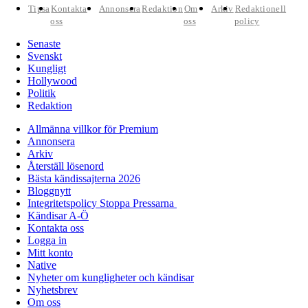
Tipsa
Kontakta
Annonsera
Redaktion
Om
Arkiv
Redaktionell
oss
oss
policy
Senaste
Svenskt
Kungligt
Hollywood
Politik
Redaktion
Allmänna villkor för Premium
Annonsera
Arkiv
Återställ lösenord
Bästa kändissajterna 2026
Bloggnytt
Integritetspolicy Stoppa Pressarna
Kändisar A-Ö
Kontakta oss
Logga in
Mitt konto
Native
Nyheter om kungligheter och kändisar
Nyhetsbrev
Om oss