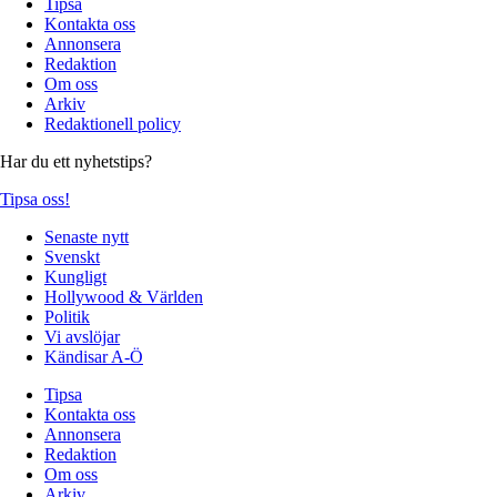
Tipsa
Kontakta oss
Annonsera
Redaktion
Om oss
Arkiv
Redaktionell policy
Har du ett nyhetstips?
Tipsa oss!
Senaste nytt
Svenskt
Kungligt
Hollywood & Världen
Politik
Vi avslöjar
Kändisar A-Ö
Tipsa
Kontakta oss
Annonsera
Redaktion
Om oss
Arkiv