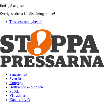
lördag 8 augusti
Sveriges största kändistidning online!
Tipsa oss om nyheter!
Senaste nytt
Svenskt
Kungligt
Hollywood & Världen
Politik
Vi avslöjar
Kändisar A-Ö