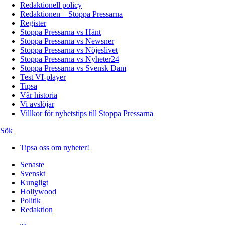
Redaktionell policy
Redaktionen – Stoppa Pressarna
Register
Stoppa Pressarna vs Hänt
Stoppa Pressarna vs Newsner
Stoppa Pressarna vs Nöjeslivet
Stoppa Pressarna vs Nyheter24
Stoppa Pressarna vs Svensk Dam
Test VI-player
Tipsa
Vår historia
Vi avslöjar
Villkor för nyhetstips till Stoppa Pressarna
Sök
Tipsa oss om nyheter!
Senaste
Svenskt
Kungligt
Hollywood
Politik
Redaktion