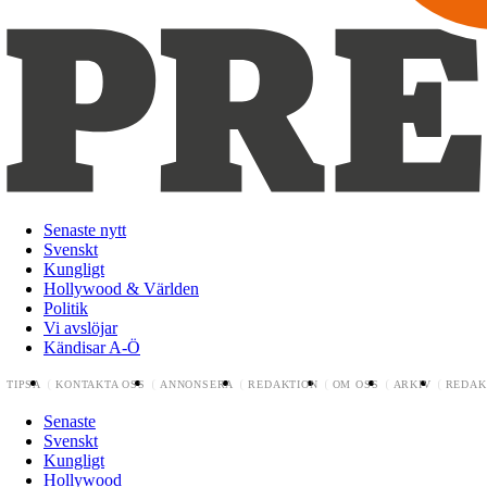
Senaste nytt
Svenskt
Kungligt
Hollywood & Världen
Politik
Vi avslöjar
Kändisar A-Ö
TIPSA
KONTAKTA OSS
ANNONSERA
REDAKTION
OM OSS
ARKIV
REDAK
Senaste
Svenskt
Kungligt
Hollywood