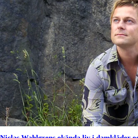
Niclas Wahlgrens okända liv i damkläder oc