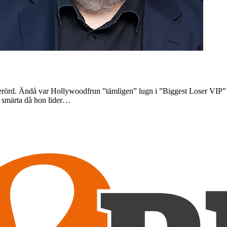
oberörd. Ändå var Hollywoodfrun ”tämligen” lugn i ”Biggest Loser VIP”
d smärta då hon lider…