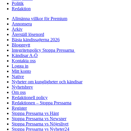
Politik
Redaktion
Allmänna villkor för Premium
Annonsera
Arkiv
Återställ lösenord
Bästa kändissajterna 2026
Bloggnytt
Integritetspolicy Stoppa Pressarna
Kändisar A-Ö
Kontakta oss
Logga in
Mitt konto
Native
Nyheter om kungligheter och kändisar
Nyhetsbrev
Om oss
Redaktionell policy
Redaktionen – Stoppa Pressarna
Register
Stoppa Pressarna vs Hänt
Stoppa Pressarna vs Newsner
Stoppa Pressarna vs Nöjeslivet
Stoppa Pressarna vs Nyheter24