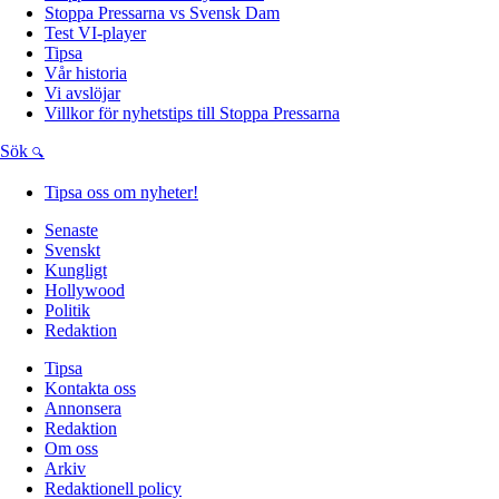
Stoppa Pressarna vs Svensk Dam
Test VI-player
Tipsa
Vår historia
Vi avslöjar
Villkor för nyhetstips till Stoppa Pressarna
Sök
Tipsa oss om nyheter!
Senaste
Svenskt
Kungligt
Hollywood
Politik
Redaktion
Tipsa
Kontakta oss
Annonsera
Redaktion
Om oss
Arkiv
Redaktionell policy