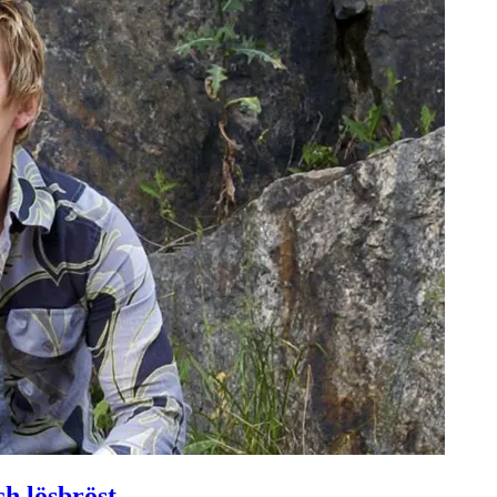
h lösbröst