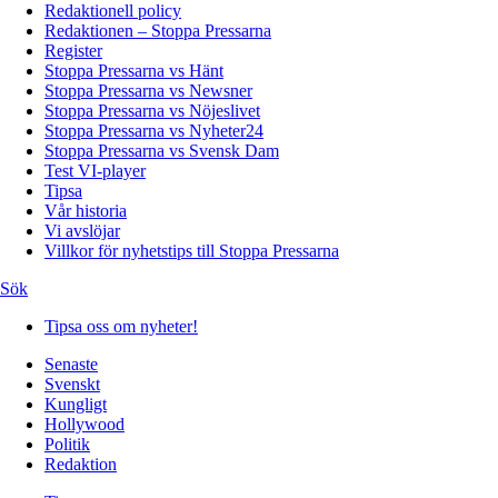
Redaktionell policy
Redaktionen – Stoppa Pressarna
Register
Stoppa Pressarna vs Hänt
Stoppa Pressarna vs Newsner
Stoppa Pressarna vs Nöjeslivet
Stoppa Pressarna vs Nyheter24
Stoppa Pressarna vs Svensk Dam
Test VI-player
Tipsa
Vår historia
Vi avslöjar
Villkor för nyhetstips till Stoppa Pressarna
Sök
Tipsa oss om nyheter!
Senaste
Svenskt
Kungligt
Hollywood
Politik
Redaktion