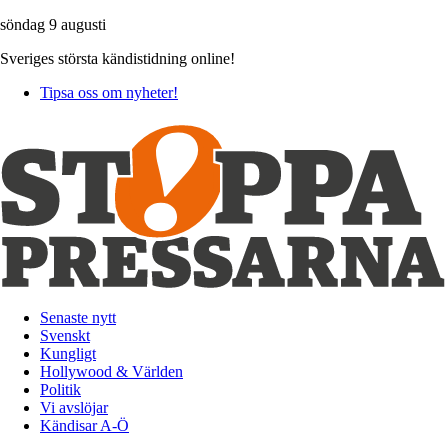
söndag 9 augusti
Sveriges största kändistidning online!
Tipsa oss om nyheter!
Senaste nytt
Svenskt
Kungligt
Hollywood & Världen
Politik
Vi avslöjar
Kändisar A-Ö