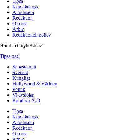
Tipsa
Kontakta oss
Annonsera
Redaktion
Om oss
Arkiv
Redaktionell policy
Har du ett nyhetstips?
Tipsa oss!
Senaste nytt
Svenskt
Kungligt
Hollywood & Världen
Politik
Vi avslöjar
Kändisar A-Ö
Tipsa
Kontakta oss
Annonsera
Redaktion
Om oss
Arkiv