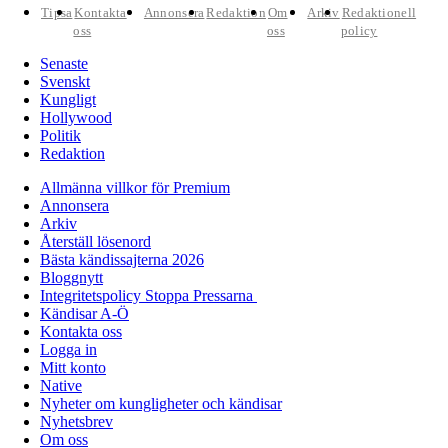
Tipsa
Kontakta
Annonsera
Redaktion
Om
Arkiv
Redaktionell
oss
oss
policy
Senaste
Svenskt
Kungligt
Hollywood
Politik
Redaktion
Allmänna villkor för Premium
Annonsera
Arkiv
Återställ lösenord
Bästa kändissajterna 2026
Bloggnytt
Integritetspolicy Stoppa Pressarna
Kändisar A-Ö
Kontakta oss
Logga in
Mitt konto
Native
Nyheter om kungligheter och kändisar
Nyhetsbrev
Om oss