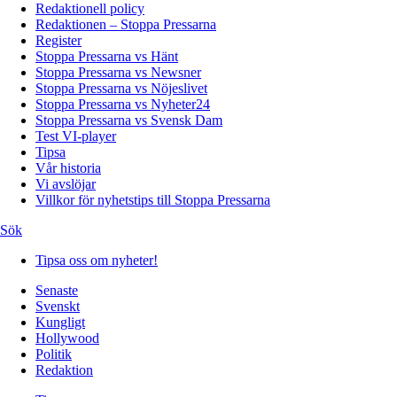
Redaktionell policy
Redaktionen – Stoppa Pressarna
Register
Stoppa Pressarna vs Hänt
Stoppa Pressarna vs Newsner
Stoppa Pressarna vs Nöjeslivet
Stoppa Pressarna vs Nyheter24
Stoppa Pressarna vs Svensk Dam
Test VI-player
Tipsa
Vår historia
Vi avslöjar
Villkor för nyhetstips till Stoppa Pressarna
Sök
Tipsa oss om nyheter!
Senaste
Svenskt
Kungligt
Hollywood
Politik
Redaktion