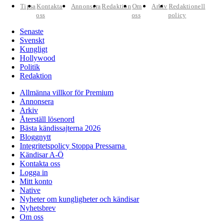
Tipsa
Kontakta
Annonsera
Redaktion
Om
Arkiv
Redaktionell
oss
oss
policy
Senaste
Svenskt
Kungligt
Hollywood
Politik
Redaktion
Allmänna villkor för Premium
Annonsera
Arkiv
Återställ lösenord
Bästa kändissajterna 2026
Bloggnytt
Integritetspolicy Stoppa Pressarna
Kändisar A-Ö
Kontakta oss
Logga in
Mitt konto
Native
Nyheter om kungligheter och kändisar
Nyhetsbrev
Om oss