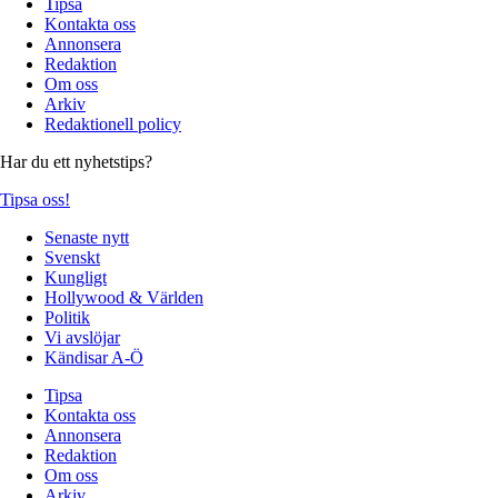
Tipsa
Kontakta oss
Annonsera
Redaktion
Om oss
Arkiv
Redaktionell policy
Har du ett nyhetstips?
Tipsa oss!
Senaste nytt
Svenskt
Kungligt
Hollywood & Världen
Politik
Vi avslöjar
Kändisar A-Ö
Tipsa
Kontakta oss
Annonsera
Redaktion
Om oss
Arkiv