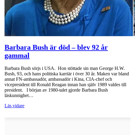
Barbara Bush är död – blev 92 år
gammal
Barbara Bush sörjs i USA. Hon stöttade sin man George H.W.
Bush, 93, och hans politiska karriär i över 30 år. Maken var bland
annat FN-ambassadör, ambassadör i Kina, CIA-chef och
vicepresident till Ronald Reagan innan han själv 1989 valdes till
president. I början av 1980-talet gjorde Barbara Bush
läskunnighet…
Läs vidare