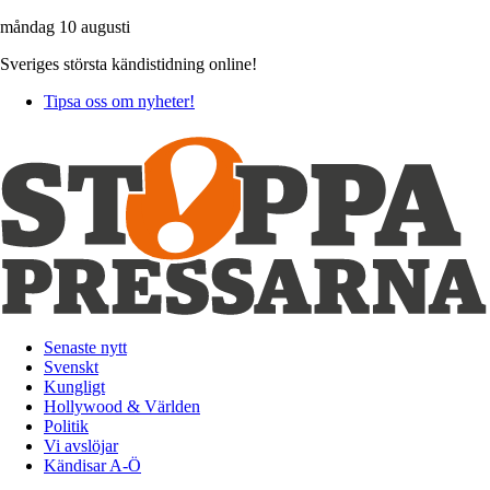
måndag 10 augusti
Sveriges största kändistidning online!
Tipsa oss om nyheter!
Senaste nytt
Svenskt
Kungligt
Hollywood & Världen
Politik
Vi avslöjar
Kändisar A-Ö