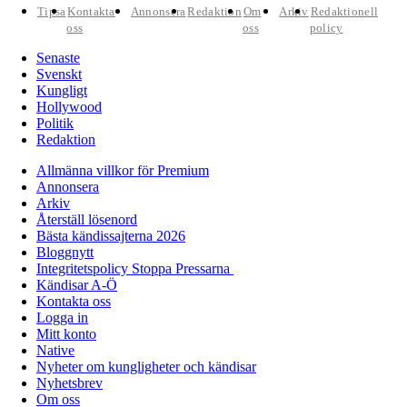
Tipsa
Kontakta
Annonsera
Redaktion
Om
Arkiv
Redaktionell
oss
oss
policy
Senaste
Svenskt
Kungligt
Hollywood
Politik
Redaktion
Allmänna villkor för Premium
Annonsera
Arkiv
Återställ lösenord
Bästa kändissajterna 2026
Bloggnytt
Integritetspolicy Stoppa Pressarna
Kändisar A-Ö
Kontakta oss
Logga in
Mitt konto
Native
Nyheter om kungligheter och kändisar
Nyhetsbrev
Om oss