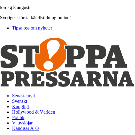
lördag 8 augusti
Sveriges största kändistidning online!
Tipsa oss om nyheter!
Senaste nytt
Svenskt
Kungligt
Hollywood & Världen
Politik
Vi avslöjar
Kändisar A-Ö