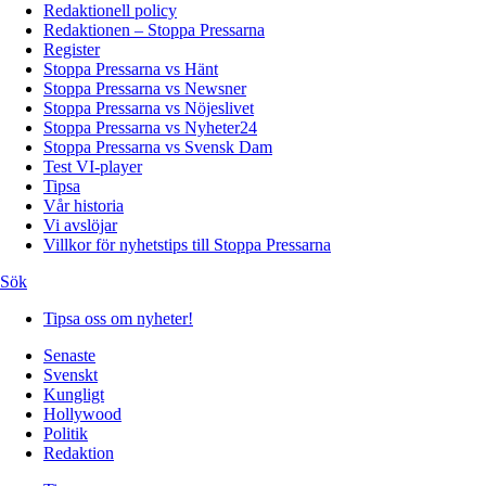
Redaktionell policy
Redaktionen – Stoppa Pressarna
Register
Stoppa Pressarna vs Hänt
Stoppa Pressarna vs Newsner
Stoppa Pressarna vs Nöjeslivet
Stoppa Pressarna vs Nyheter24
Stoppa Pressarna vs Svensk Dam
Test VI-player
Tipsa
Vår historia
Vi avslöjar
Villkor för nyhetstips till Stoppa Pressarna
Sök
Tipsa oss om nyheter!
Senaste
Svenskt
Kungligt
Hollywood
Politik
Redaktion