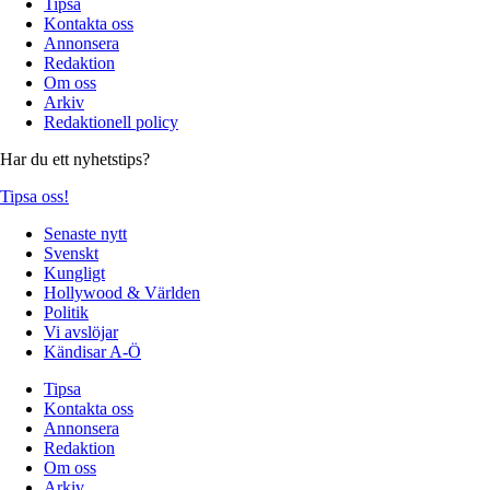
Tipsa
Kontakta oss
Annonsera
Redaktion
Om oss
Arkiv
Redaktionell policy
Har du ett nyhetstips?
Tipsa oss!
Senaste nytt
Svenskt
Kungligt
Hollywood & Världen
Politik
Vi avslöjar
Kändisar A-Ö
Tipsa
Kontakta oss
Annonsera
Redaktion
Om oss
Arkiv