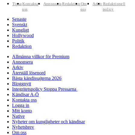
Tipsa
Kontakta
Annonsera
Redaktion
Om
Arkiv
Redaktionell
oss
oss
policy
Senaste
Svenskt
Kungligt
Hollywood
Politik
Redaktion
Allmänna villkor för Premium
Annonsera
Arkiv
Återställ lösenord
Bästa kändissajterna 2026
Bloggnytt
Integritetspolicy Stoppa Pressarna
Kändisar A-Ö
Kontakta oss
Logga in
Mitt konto
Native
Nyheter om kungligheter och kändisar
Nyhetsbrev
Om oss