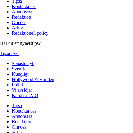
Tipsa
Kontakta oss
Annonsera
Redaktion
Om oss
Arkiv
Redaktionell policy
Har du ett nyhetstips?
Tipsa oss!
Senaste nytt
Svenskt
Kungligt
Hollywood & Världen
Politik
Vi avslöjar
Kändisar A-Ö
Tipsa
Kontakta oss
Annonsera
Redaktion
Om oss
Arkiv