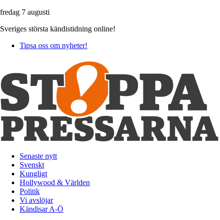
fredag 7 augusti
Sveriges största kändistidning online!
Tipsa oss om nyheter!
Senaste nytt
Svenskt
Kungligt
Hollywood & Världen
Politik
Vi avslöjar
Kändisar A-Ö