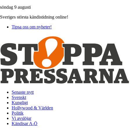
söndag 9 augusti
Sveriges största kändistidning online!
Tipsa oss om nyheter!
Senaste nytt
Svenskt
Kungligt
Hollywood & Världen
Politik
Vi avslöjar
Kändisar A-Ö