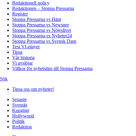
Redaktionell policy
Redaktionen – Stoppa Pressarna
Register
Stoppa Pressarna vs Hänt
Stoppa Pressarna vs Newsner
Stoppa Pressarna vs Nöjeslivet
Stoppa Pressarna vs Nyheter24
Stoppa Pressarna vs Svensk Dam
Test VI-player
Tipsa
Vår historia
Vi avslöjar
Villkor för nyhetstips till Stoppa Pressarna
Sök
Tipsa oss om nyheter!
Senaste
Svenskt
Kungligt
Hollywood
Politik
Redaktion