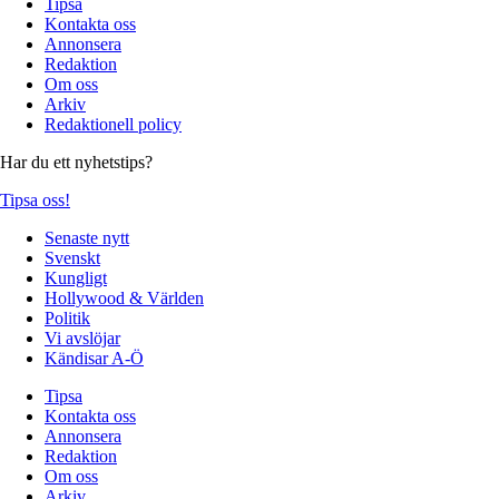
Tipsa
Kontakta oss
Annonsera
Redaktion
Om oss
Arkiv
Redaktionell policy
Har du ett nyhetstips?
Tipsa oss!
Senaste nytt
Svenskt
Kungligt
Hollywood & Världen
Politik
Vi avslöjar
Kändisar A-Ö
Tipsa
Kontakta oss
Annonsera
Redaktion
Om oss
Arkiv