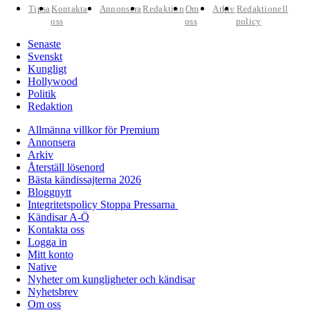
Tipsa
Kontakta
Annonsera
Redaktion
Om
Arkiv
Redaktionell
oss
oss
policy
Senaste
Svenskt
Kungligt
Hollywood
Politik
Redaktion
Allmänna villkor för Premium
Annonsera
Arkiv
Återställ lösenord
Bästa kändissajterna 2026
Bloggnytt
Integritetspolicy Stoppa Pressarna
Kändisar A-Ö
Kontakta oss
Logga in
Mitt konto
Native
Nyheter om kungligheter och kändisar
Nyhetsbrev
Om oss