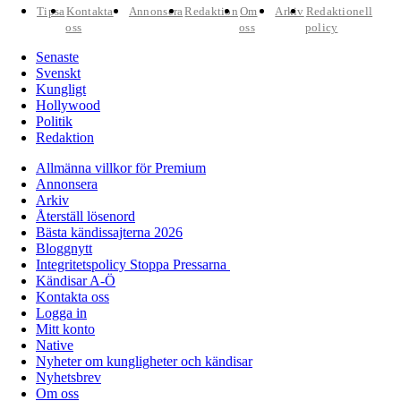
Tipsa
Kontakta
Annonsera
Redaktion
Om
Arkiv
Redaktionell
oss
oss
policy
Senaste
Svenskt
Kungligt
Hollywood
Politik
Redaktion
Allmänna villkor för Premium
Annonsera
Arkiv
Återställ lösenord
Bästa kändissajterna 2026
Bloggnytt
Integritetspolicy Stoppa Pressarna
Kändisar A-Ö
Kontakta oss
Logga in
Mitt konto
Native
Nyheter om kungligheter och kändisar
Nyhetsbrev
Om oss