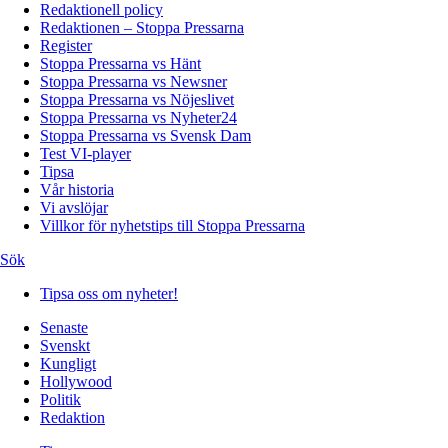
Redaktionell policy
Redaktionen – Stoppa Pressarna
Register
Stoppa Pressarna vs Hänt
Stoppa Pressarna vs Newsner
Stoppa Pressarna vs Nöjeslivet
Stoppa Pressarna vs Nyheter24
Stoppa Pressarna vs Svensk Dam
Test VI-player
Tipsa
Vår historia
Vi avslöjar
Villkor för nyhetstips till Stoppa Pressarna
Sök
Tipsa oss om nyheter!
Senaste
Svenskt
Kungligt
Hollywood
Politik
Redaktion