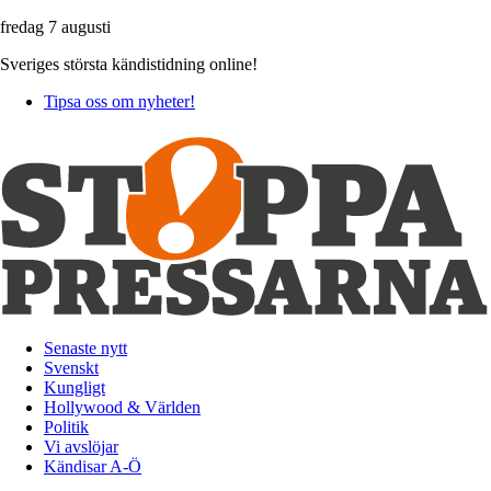
fredag 7 augusti
Sveriges största kändistidning online!
Tipsa oss om nyheter!
Senaste nytt
Svenskt
Kungligt
Hollywood & Världen
Politik
Vi avslöjar
Kändisar A-Ö