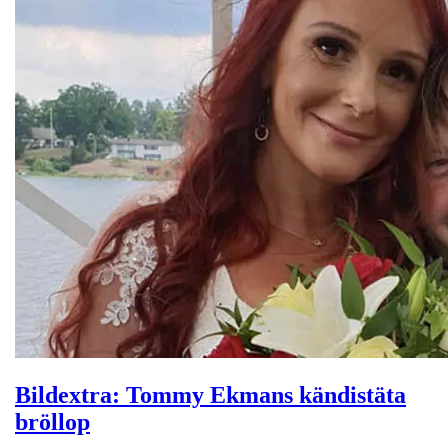
Bildextra: Tommy Ekmans kändistäta
bröllop