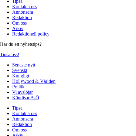
Tipsa
Kontakta oss
Annonsera
Redaktion
Om oss
Arkiv
Redaktionell policy
Har du ett nyhetstips?
Tipsa oss!
Senaste nytt
Svenskt
Kungligt
Hollywood & Världen
Politik
Vi avslöjar
Kändisar A-Ö
Tipsa
Kontakta oss
Annonsera
Redaktion
Om oss
Arkiv