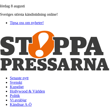
lördag 8 augusti
Sveriges största kändistidning online!
Tipsa oss om nyheter!
Senaste nytt
Svenskt
Kungligt
Hollywood & Världen
Politik
Vi avslöjar
Kändisar A-Ö