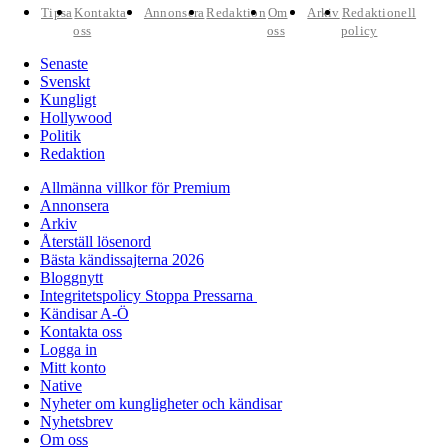
Tipsa
Kontakta
Annonsera
Redaktion
Om
Arkiv
Redaktionell
oss
oss
policy
Senaste
Svenskt
Kungligt
Hollywood
Politik
Redaktion
Allmänna villkor för Premium
Annonsera
Arkiv
Återställ lösenord
Bästa kändissajterna 2026
Bloggnytt
Integritetspolicy Stoppa Pressarna
Kändisar A-Ö
Kontakta oss
Logga in
Mitt konto
Native
Nyheter om kungligheter och kändisar
Nyhetsbrev
Om oss