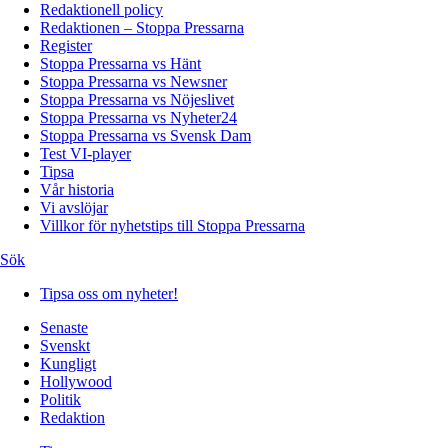
Redaktionell policy
Redaktionen – Stoppa Pressarna
Register
Stoppa Pressarna vs Hänt
Stoppa Pressarna vs Newsner
Stoppa Pressarna vs Nöjeslivet
Stoppa Pressarna vs Nyheter24
Stoppa Pressarna vs Svensk Dam
Test VI-player
Tipsa
Vår historia
Vi avslöjar
Villkor för nyhetstips till Stoppa Pressarna
Sök
Tipsa oss om nyheter!
Senaste
Svenskt
Kungligt
Hollywood
Politik
Redaktion