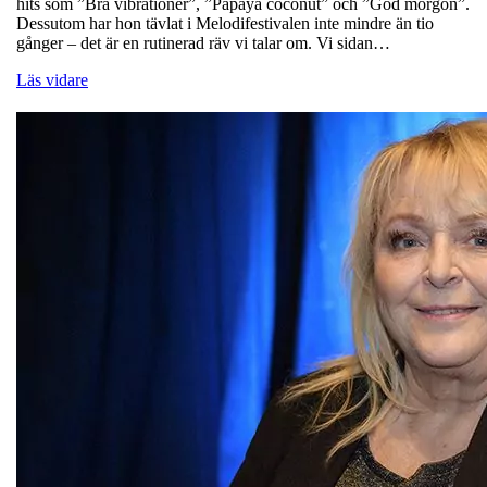
hits som ”Bra vibrationer”, ”Papaya coconut” och ”God morgon”.
Dessutom har hon tävlat i Melodifestivalen inte mindre än tio
gånger – det är en rutinerad räv vi talar om. Vi sidan…
Läs vidare