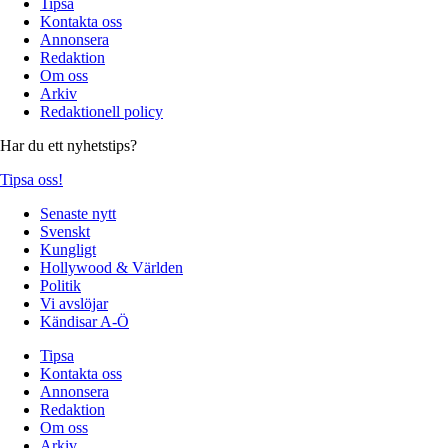
Tipsa
Kontakta oss
Annonsera
Redaktion
Om oss
Arkiv
Redaktionell policy
Har du ett nyhetstips?
Tipsa oss!
Senaste nytt
Svenskt
Kungligt
Hollywood & Världen
Politik
Vi avslöjar
Kändisar A-Ö
Tipsa
Kontakta oss
Annonsera
Redaktion
Om oss
Arkiv