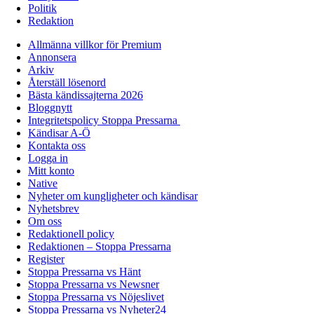
Politik
Redaktion
Allmänna villkor för Premium
Annonsera
Arkiv
Återställ lösenord
Bästa kändissajterna 2026
Bloggnytt
Integritetspolicy Stoppa Pressarna
Kändisar A-Ö
Kontakta oss
Logga in
Mitt konto
Native
Nyheter om kungligheter och kändisar
Nyhetsbrev
Om oss
Redaktionell policy
Redaktionen – Stoppa Pressarna
Register
Stoppa Pressarna vs Hänt
Stoppa Pressarna vs Newsner
Stoppa Pressarna vs Nöjeslivet
Stoppa Pressarna vs Nyheter24