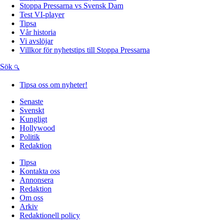
Stoppa Pressarna vs Svensk Dam
Test VI-player
Tipsa
Vår historia
Vi avslöjar
Villkor för nyhetstips till Stoppa Pressarna
Sök
Tipsa oss om nyheter!
Senaste
Svenskt
Kungligt
Hollywood
Politik
Redaktion
Tipsa
Kontakta oss
Annonsera
Redaktion
Om oss
Arkiv
Redaktionell policy