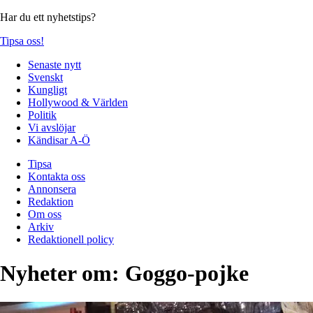
Har du ett nyhetstips?
Tipsa oss!
Senaste nytt
Svenskt
Kungligt
Hollywood & Världen
Politik
Vi avslöjar
Kändisar A-Ö
Tipsa
Kontakta oss
Annonsera
Redaktion
Om oss
Arkiv
Redaktionell policy
Nyheter om:
Goggo-pojke