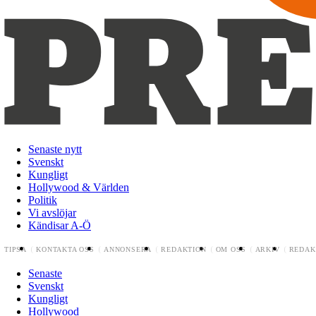
Senaste nytt
Svenskt
Kungligt
Hollywood & Världen
Politik
Vi avslöjar
Kändisar A-Ö
TIPSA
KONTAKTA OSS
ANNONSERA
REDAKTION
OM OSS
ARKIV
REDAK
Senaste
Svenskt
Kungligt
Hollywood