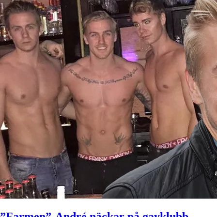
”Farmen”-André näckar på gayklubb