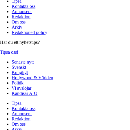
Tipsa
Kontakta oss
Annonsera
Redaktion
Om oss
Arkiv
Redaktionell policy
Har du ett nyhetstips?
Tipsa oss!
Senaste nytt
Svenskt
Kungligt
Hollywood & Världen
Politik
Vi avslöjar
Kändisar A-Ö
Tipsa
Kontakta oss
Annonsera
Redaktion
Om oss
Arkiv