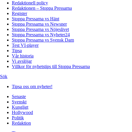
Redaktionell policy
Redaktionen – Stoppa Pressarna
Register
Stoppa Pressarna vs Hänt
Stoppa Pressarna vs Newsner
Stoppa Pressarna vs Nöjeslivet
Stoppa Pressarna vs Nyheter24
Stoppa Pressarna vs Svensk Dam
Test VI-player
Tipsa
Vår historia
Vi avslöjar
Villkor för nyhetstips till Stoppa Pressarna
Sök
Tipsa oss om nyheter!
Senaste
Svenskt
Kungligt
Hollywood
Politik
Redaktion