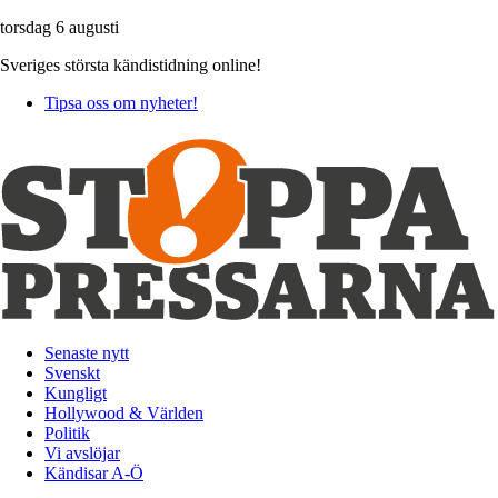
torsdag 6 augusti
Sveriges största kändistidning online!
Tipsa oss om nyheter!
Senaste nytt
Svenskt
Kungligt
Hollywood & Världen
Politik
Vi avslöjar
Kändisar A-Ö