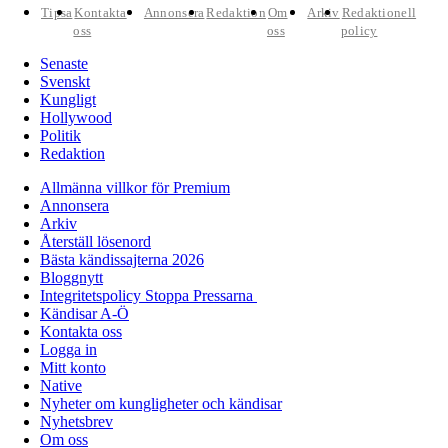
Tipsa
Kontakta
Annonsera
Redaktion
Om
Arkiv
Redaktionell
oss
oss
policy
Senaste
Svenskt
Kungligt
Hollywood
Politik
Redaktion
Allmänna villkor för Premium
Annonsera
Arkiv
Återställ lösenord
Bästa kändissajterna 2026
Bloggnytt
Integritetspolicy Stoppa Pressarna
Kändisar A-Ö
Kontakta oss
Logga in
Mitt konto
Native
Nyheter om kungligheter och kändisar
Nyhetsbrev
Om oss