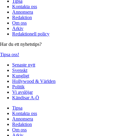
Tipsa
Kontakta oss
Annonsera
Redaktion
Om oss
Arkiv
Redaktionell policy
Har du ett nyhetstips?
Tipsa oss!
Senaste nytt
Svenskt
Kungligt
Hollywood & Världen
Politik
Vi avslöjar
Kändisar A-Ö
Tipsa
Kontakta oss
Annonsera
Redaktion
Om oss
Arkiv