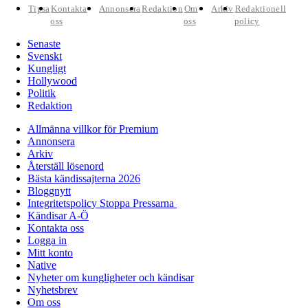
Tipsa
Kontakta
Annonsera
Redaktion
Om
Arkiv
Redaktionell
oss
oss
policy
Senaste
Svenskt
Kungligt
Hollywood
Politik
Redaktion
Allmänna villkor för Premium
Annonsera
Arkiv
Återställ lösenord
Bästa kändissajterna 2026
Bloggnytt
Integritetspolicy Stoppa Pressarna
Kändisar A-Ö
Kontakta oss
Logga in
Mitt konto
Native
Nyheter om kungligheter och kändisar
Nyhetsbrev
Om oss