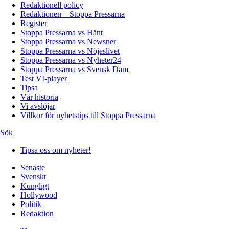
Redaktionell policy
Redaktionen – Stoppa Pressarna
Register
Stoppa Pressarna vs Hänt
Stoppa Pressarna vs Newsner
Stoppa Pressarna vs Nöjeslivet
Stoppa Pressarna vs Nyheter24
Stoppa Pressarna vs Svensk Dam
Test VI-player
Tipsa
Vår historia
Vi avslöjar
Villkor för nyhetstips till Stoppa Pressarna
Sök
Tipsa oss om nyheter!
Senaste
Svenskt
Kungligt
Hollywood
Politik
Redaktion