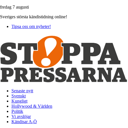
fredag 7 augusti
Sveriges största kändistidning online!
Tipsa oss om nyheter!
Senaste nytt
Svenskt
Kungligt
Hollywood & Världen
Politik
Vi avslöjar
Kändisar A-Ö