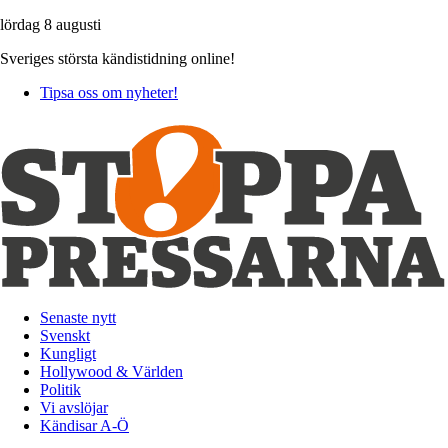
lördag 8 augusti
Sveriges största kändistidning online!
Tipsa oss om nyheter!
Senaste nytt
Svenskt
Kungligt
Hollywood & Världen
Politik
Vi avslöjar
Kändisar A-Ö