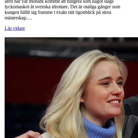
åren har vår monark kommit att fungera som något slags
lyckomaskot åt svenska idrottare. Det är otaliga gånger som
kungen hållit sig framme i exakt rätt ögonblick på stora
mästerskap.…
Läs vidare