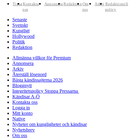
Tipsa
Kontakta
Annonsera
Redaktion
Om
Arkiv
Redaktionell
oss
oss
policy
Senaste
Svenskt
Kungligt
Hollywood
Politik
Redaktion
Allmänna villkor för Premium
Annonsera
Arkiv
Återställ lösenord
Bästa kändissajterna 2026
Bloggnytt
Integritetspolicy Stoppa Pressarna
Kändisar A-Ö
Kontakta oss
Logga in
Mitt konto
Native
Nyheter om kungligheter och kändisar
Nyhetsbrev
Om oss