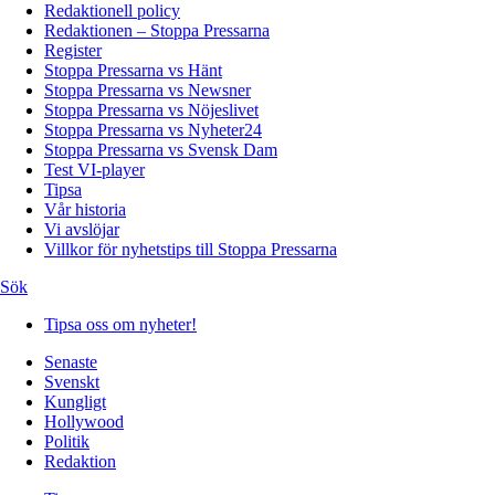
Redaktionell policy
Redaktionen – Stoppa Pressarna
Register
Stoppa Pressarna vs Hänt
Stoppa Pressarna vs Newsner
Stoppa Pressarna vs Nöjeslivet
Stoppa Pressarna vs Nyheter24
Stoppa Pressarna vs Svensk Dam
Test VI-player
Tipsa
Vår historia
Vi avslöjar
Villkor för nyhetstips till Stoppa Pressarna
Sök
Tipsa oss om nyheter!
Senaste
Svenskt
Kungligt
Hollywood
Politik
Redaktion