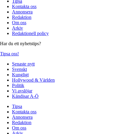
Tipsa
Kontakta oss
Annonsera
Redaktion
Om oss
Arkiv
Redaktionell policy
Har du ett nyhetstips?
Tipsa oss!
Senaste nytt
Svenskt
Kungligt
Hollywood & Världen
Politik
Vi avslöjar
Kändisar A-Ö
Tipsa
Kontakta oss
Annonsera
Redaktion
Om oss
Arkiv