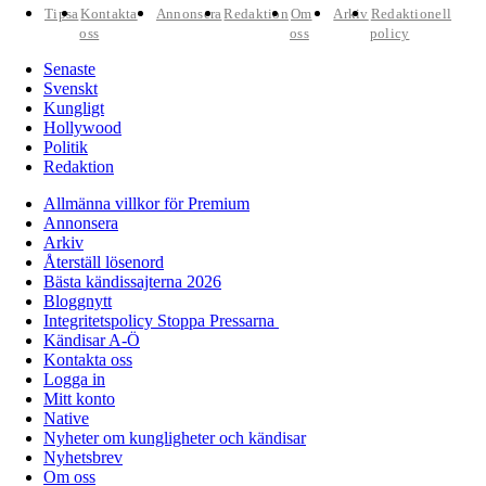
Tipsa
Kontakta
Annonsera
Redaktion
Om
Arkiv
Redaktionell
oss
oss
policy
Senaste
Svenskt
Kungligt
Hollywood
Politik
Redaktion
Allmänna villkor för Premium
Annonsera
Arkiv
Återställ lösenord
Bästa kändissajterna 2026
Bloggnytt
Integritetspolicy Stoppa Pressarna
Kändisar A-Ö
Kontakta oss
Logga in
Mitt konto
Native
Nyheter om kungligheter och kändisar
Nyhetsbrev
Om oss