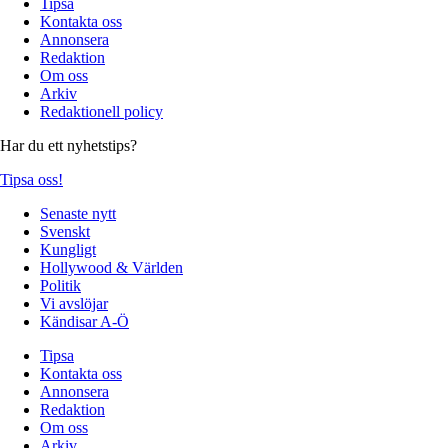
Tipsa
Kontakta oss
Annonsera
Redaktion
Om oss
Arkiv
Redaktionell policy
Har du ett nyhetstips?
Tipsa oss!
Senaste nytt
Svenskt
Kungligt
Hollywood & Världen
Politik
Vi avslöjar
Kändisar A-Ö
Tipsa
Kontakta oss
Annonsera
Redaktion
Om oss
Arkiv