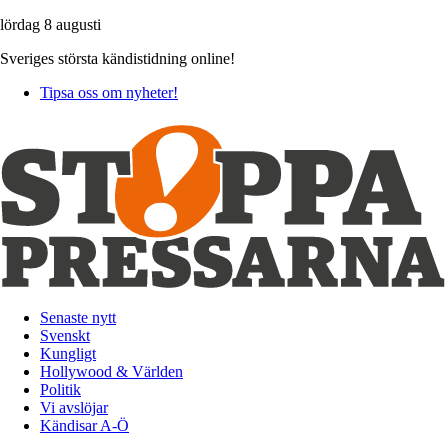
lördag 8 augusti
Sveriges största kändistidning online!
Tipsa oss om nyheter!
Senaste nytt
Svenskt
Kungligt
Hollywood & Världen
Politik
Vi avslöjar
Kändisar A-Ö