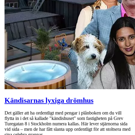
Kändisarnas lyxiga drömhus
Det gäller att ha ordentligt med pengar i plånboken om du vill
flytta in i det så kallade "kändishuset" som fastigheten på Grev
Turegatan 8 i Stockholm numera kallas. Här lever stjärnorna sida
vid sida – men de har fått slanta upp ordentligt för att stoltsera med
sina celebra grannar.…