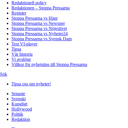
Redaktionell policy
Redaktionen – Stoppa Pressarna
Register
Stoppa Pressarna vs Hänt
Stoppa Pressarna vs Newsner
Stoppa Pressarna vs Nöjeslivet
Stoppa Pressarna vs Nyheter24
Stoppa Pressarna vs Svensk Dam
Test VI-player
Tipsa
Vår historia
Vi avslöjar
Villkor för nyhetstips till Stoppa Pressarna
Sök
Tipsa oss om nyheter!
Senaste
Svenskt
Kungligt
Hollywood
Politik
Redaktion