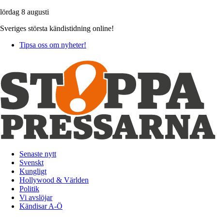
lördag 8 augusti
Sveriges största kändistidning online!
Tipsa oss om nyheter!
Senaste nytt
Svenskt
Kungligt
Hollywood & Världen
Politik
Vi avslöjar
Kändisar A-Ö