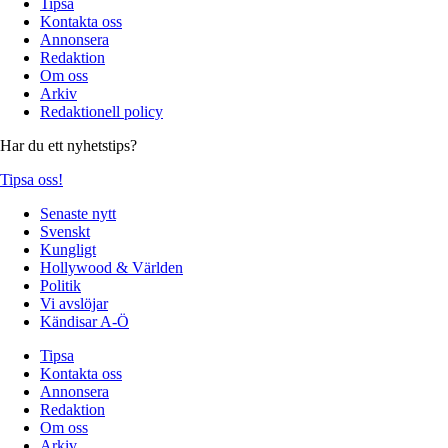
Tipsa
Kontakta oss
Annonsera
Redaktion
Om oss
Arkiv
Redaktionell policy
Har du ett nyhetstips?
Tipsa oss!
Senaste nytt
Svenskt
Kungligt
Hollywood & Världen
Politik
Vi avslöjar
Kändisar A-Ö
Tipsa
Kontakta oss
Annonsera
Redaktion
Om oss
Arkiv