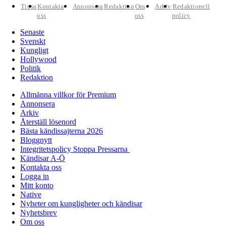
Tipsa
Kontakta
Annonsera
Redaktion
Om
Arkiv
Redaktionell
oss
oss
policy
Senaste
Svenskt
Kungligt
Hollywood
Politik
Redaktion
Allmänna villkor för Premium
Annonsera
Arkiv
Återställ lösenord
Bästa kändissajterna 2026
Bloggnytt
Integritetspolicy Stoppa Pressarna
Kändisar A-Ö
Kontakta oss
Logga in
Mitt konto
Native
Nyheter om kungligheter och kändisar
Nyhetsbrev
Om oss