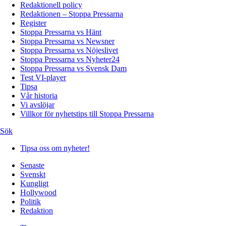
Redaktionell policy
Redaktionen – Stoppa Pressarna
Register
Stoppa Pressarna vs Hänt
Stoppa Pressarna vs Newsner
Stoppa Pressarna vs Nöjeslivet
Stoppa Pressarna vs Nyheter24
Stoppa Pressarna vs Svensk Dam
Test VI-player
Tipsa
Vår historia
Vi avslöjar
Villkor för nyhetstips till Stoppa Pressarna
Sök
Tipsa oss om nyheter!
Senaste
Svenskt
Kungligt
Hollywood
Politik
Redaktion