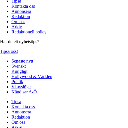
Tipsa
Kontakta oss
Annonsera
Redaktion
Om oss
Arkiv
Redaktionell policy
Har du ett nyhetstips?
Tipsa oss!
Senaste nytt
Svenskt
Kungligt
Hollywood & Världen
Politik
Vi avslöjar
Kändisar A-Ö
Tipsa
Kontakta oss
Annonsera
Redaktion
Om oss
Arkiv