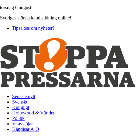
torsdag 6 augusti
Sveriges största kändistidning online!
Tipsa oss om nyheter!
Senaste nytt
Svenskt
Kungligt
Hollywood & Världen
Politik
Vi avslöjar
Kändisar A-Ö