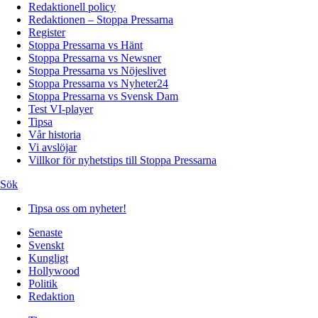
Redaktionell policy
Redaktionen – Stoppa Pressarna
Register
Stoppa Pressarna vs Hänt
Stoppa Pressarna vs Newsner
Stoppa Pressarna vs Nöjeslivet
Stoppa Pressarna vs Nyheter24
Stoppa Pressarna vs Svensk Dam
Test VI-player
Tipsa
Vår historia
Vi avslöjar
Villkor för nyhetstips till Stoppa Pressarna
Sök
Tipsa oss om nyheter!
Senaste
Svenskt
Kungligt
Hollywood
Politik
Redaktion