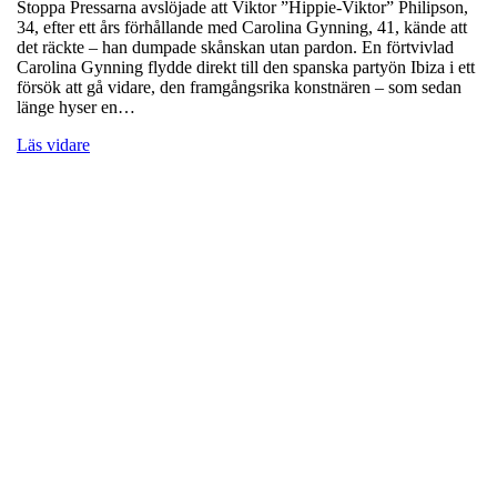
Stoppa Pressarna avslöjade att Viktor ”Hippie-Viktor” Philipson,
34, efter ett års förhållande med Carolina Gynning, 41, kände att
det räckte – han dumpade skånskan utan pardon. En förtvivlad
Carolina Gynning flydde direkt till den spanska partyön Ibiza i ett
försök att gå vidare, den framgångsrika konstnären – som sedan
länge hyser en…
Läs vidare