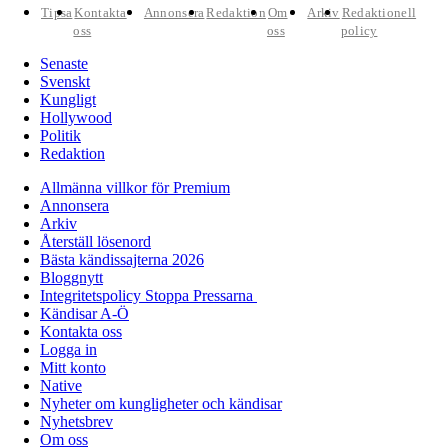
Tipsa
Kontakta
Annonsera
Redaktion
Om
Arkiv
Redaktionell
oss
oss
policy
Senaste
Svenskt
Kungligt
Hollywood
Politik
Redaktion
Allmänna villkor för Premium
Annonsera
Arkiv
Återställ lösenord
Bästa kändissajterna 2026
Bloggnytt
Integritetspolicy Stoppa Pressarna
Kändisar A-Ö
Kontakta oss
Logga in
Mitt konto
Native
Nyheter om kungligheter och kändisar
Nyhetsbrev
Om oss